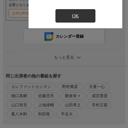
必要となります。
お得な料金割引キャンペーン実施中
OK
カレンダー登録
番組名
もっと見る
のぼうの城
番組内容
同じ出演者の他の番組を探す
１６世紀末。天下統一に近づいた豊臣秀吉は最後の敵、北条勢へ
の総攻撃を開始。標的の一つとなった忍城では、留守にした城主
エレファントカシマシ
野村萬斎
犬童一心
の代わりをいとこの成田長親が務めるが、長親は“でくのぼう”を
樋口真嗣
佐藤浩市
榮倉奈々
成宮寛貴
意味する“のぼう様”と呼ばれるのんびりとした人物だった。秀吉
の命を受けた石田三成が総勢２万の大軍を率いて忍城に開城を迫
山口智充
上地雄輔
山田孝之
市村正親
ると、やる気を出した長親の下、忍城は５００人の武士で迎撃し
夏八木勲
和田竜
平岳大
て善戦。三成は城全体を水攻めする作戦に乗り出す。