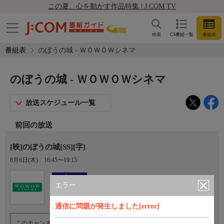
この夏、心を動かす作品特集 | J:COM TV
検索
CS番組一覧
番組表
番組表
のぼうの城 - ＷＯＷＯＷシネマ
のぼうの城 - ＷＯＷＯＷシネマ
放送スケジュール一覧
前回の放送
[映]のぼうの城[SS][字]
8月6日(木)
16:45〜19:15
Ch.193
オプション
ＷＯＷＯＷシネマ
エラー
通信に問題が発生しました[error]
このチャンネルのご視聴には、オプションチャンネル(有料)のご契約が