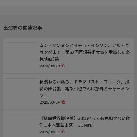
出演／関連情報
(2011年 日本)
【監督】犬童一心、樋口真嗣
【脚本】和田竜
出演者の関連記事
【出演】野村萬斎、佐藤浩市、榮倉奈々、成宮寛貴、山口智充、
上地雄輔、山田孝之、平岳大、市村正親、夏八木勲
【楽曲】エレファントカシマシ（ズレてる方がいい)
ムン・サンミンからチョ・インソン、ソル・ギ
ョングまで！第62回百想芸術大賞を受賞した必
見映画3選
【「おーい、応為」放送記念！珠玉の時代劇特集】偉人たちを描
2026/06/29
いた珠玉の時代劇５本を厳選!
【同特集の次の放送】
8/7(金) 16:30 シネマ おーい、応為
長濱ねるが語る、ドラマ「ストーブリーグ」撮
影の舞台裏「亀梨和也さんは意外とチャーミン
グ」
【次回放送】9/11(金) 17:30 プライム
2026/03/24
【尾崎世界観連載】30年経っても色褪せない傑
作...本木雅弘主演『GONIN』
2025/08/04