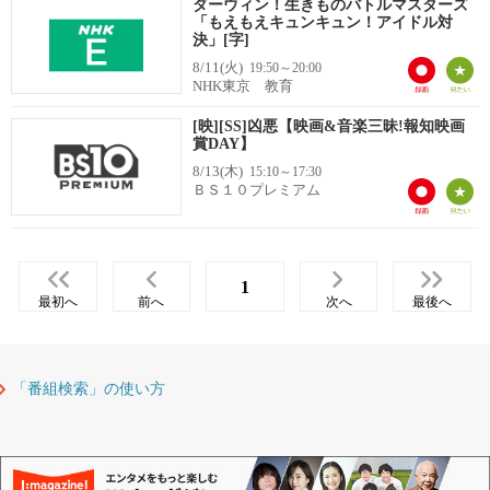
ダーウィン！生きものバトルマスターズ
「もえもえキュンキュン！アイドル対
決」[字]
8/11(火)
19:50～20:00
NHK東京 教育
[映][SS]凶悪【映画&音楽三昧!報知映画
賞DAY】
8/13(木)
15:10～17:30
ＢＳ１０プレミアム
1
最初へ
前へ
次へ
最後へ
「番組検索」の使い方