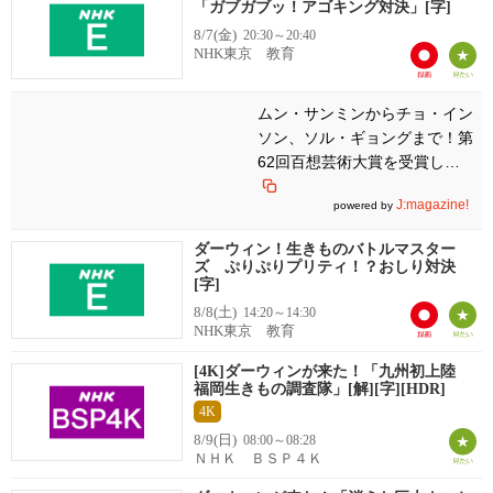
「ガブガブッ！アゴキング対決」[字]
8/7(金)
20:30～20:40
NHK東京 教育
ムン・サンミンからチョ・イン
ソン、ソル・ギョングまで！第
62回百想芸術大賞を受賞した
必見映画3選
J:magazine!
powered by
ダーウィン！生きものバトルマスター
ズ ぷりぷりプリティ！？おしり対決
[字]
8/8(土)
14:20～14:30
NHK東京 教育
[4K]ダーウィンが来た！「九州初上陸
福岡生きもの調査隊」[解][字][HDR]
4K
8/9(日)
08:00～08:28
ＮＨＫ ＢＳＰ４Ｋ