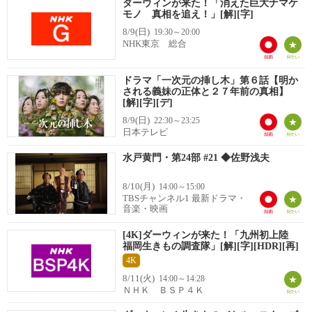
ダーウィンが来た！「消えた巨大ナマケ
モノ 真相を追え！」[解][字]
8/9(日)
19:30～20:00
NHK東京 総合
ドラマ「一次元の挿し木」第６話【明か
される義妹の正体と２７年前の真相】
[解][字][デ]
8/9(日)
22:30～23:25
日本テレビ
水戸黄門・第24部 #21 ◆佐野浅夫
8/10(月)
14:00～15:00
TBSチャンネル1 最新ドラマ・
音楽・映画
[4K]ダーウィンが来た！「九州初上陸
福岡生きもの調査隊」[解][字][HDR][再]
4K
8/11(火)
14:00～14:28
ＮＨＫ ＢＳＰ４Ｋ