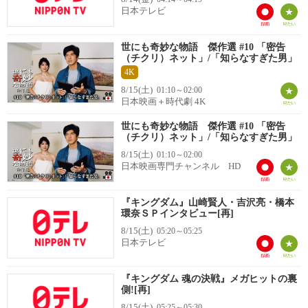
日本テレビ
世にも奇妙な物語 傑作選 #10 「密告
（チクリ）ネット」/「知らなすぎた男」
4K
8/15(土)
01:10～02:00
日本映画＋時代劇 4K
世にも奇妙な物語 傑作選 #10 「密告
（チクリ）ネット」/「知らなすぎた男」
8/15(土)
01:10～02:00
日本映画専門チャンネル HD
『キングダム』山崎賢人・吉沢亮・橋本
環奈ＳＰインタビュー[再]
8/15(土)
05:20～05:25
日本テレビ
『キングダム 魂の決戦』メガヒットの裏
側![再]
8/15(土)
05:25～05:30