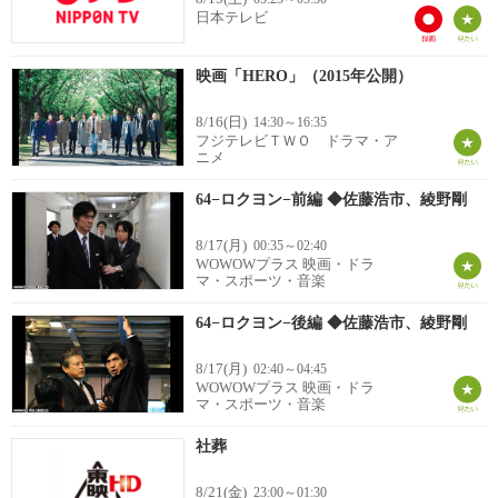
日本テレビ
映画「HERO」（2015年公開）
8/16(日)
14:30～16:35
フジテレビＴＷＯ ドラマ・ア
ニメ
64−ロクヨン−前編 ◆佐藤浩市、綾野剛
8/17(月)
00:35～02:40
WOWOWプラス 映画・ドラ
マ・スポーツ・音楽
64−ロクヨン−後編 ◆佐藤浩市、綾野剛
8/17(月)
02:40～04:45
WOWOWプラス 映画・ドラ
マ・スポーツ・音楽
社葬
8/21(金)
23:00～01:30