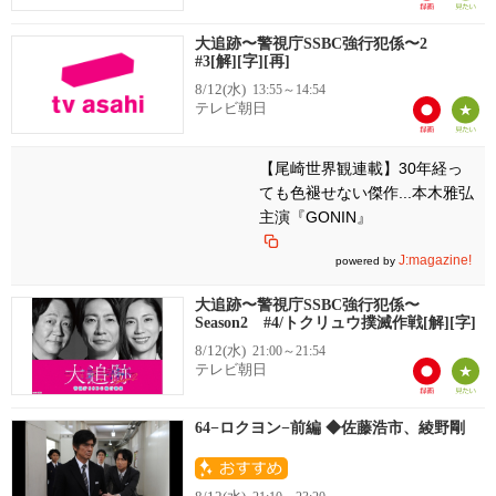
大追跡〜警視庁SSBC強行犯係〜2
#3[解][字][再]
8/12(水)
13:55～14:54
テレビ朝日
【尾崎世界観連載】30年経っ
ても色褪せない傑作...本木雅弘
主演『GONIN』
J:magazine!
powered by
大追跡〜警視庁SSBC強行犯係〜
Season2 #4/トクリュウ撲滅作戦[解][字]
8/12(水)
21:00～21:54
テレビ朝日
64−ロクヨン−前編 ◆佐藤浩市、綾野剛