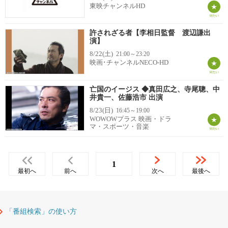
東映チャンネルHD
許されざる者【李相日監督 渡辺謙出
演】
8/22(土)
21:00～23:20
映画･チャンネルNECO-HD
亡国のイージス ◆真田広之、寺尾聰、中
井貴一、佐藤浩市 出演
8/23(日)
16:45～19:00
WOWOWプラス 映画・ドラ
マ・スポーツ・音楽
1
最初へ
前へ
次へ
最後へ
「番組検索」の使い方