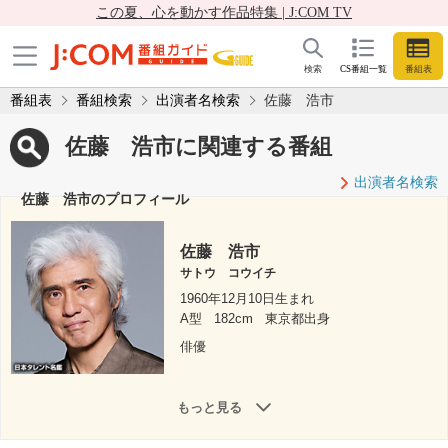
この夏、心を動かす作品特集 | J:COM TV
検索
CS番組一覧
番組表
番組表
番組検索
出演者名検索
佐藤 浩市
佐藤 浩市に関連する番組
出演者名検索
佐藤 浩市のプロフィール
佐藤 浩市
サトウ コウイチ
1960年12月10日生まれ
A型
182cm
東京都出身
俳優
もっと見る