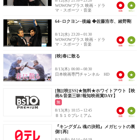
8/12(水)
21:10～23:20
WOWOWプラス 映画・ドラ
マ・スポーツ・音楽
64−ロクヨン−後編 ◆佐藤浩市、綾野剛
8/12(水)
23:20～01:30
WOWOWプラス 映画・ドラ
マ・スポーツ・音楽
[映]春に散る
8/13(木)
06:00～08:30
日本映画専門チャンネル HD
[無][映][SS]★無料★ホワイトアウト【映
画&音楽三昧!報知映画賞DAY】
無
8/13(木)
10:15～12:45
ＢＳ１０プレミアム
『キングダム 魂の決戦』メガヒットの裏
側![再]
8/14(金)
04:14～04:19