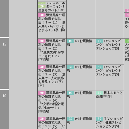
17
ふすま絵 奇
20
ダーウィン！
跡の再会[字]
生きものバトルマ
2
スターズ ぷりぷ
コ
30
漂流兄妹〜理
3
りプリティ！？お
伝
科の知識で大脱
イ
しり対決[字]
K
出！？〜（1）「無
待
て
人島サバイバルは
る
じまる！」[字][再]
00
漂流兄妹〜理
00
tvkお買物情
00
TVショッピ
0
15
科の知識で大脱
報
ング・ダイレクト
人
出！？〜（2）
テレショップ[S]
[
「“金属文明”がや
説
ってきた！？」
い
[字][再]
奪
30
漂流兄妹〜理
30
tvkお買物情
30
TVショッピ
科の知識で大脱
報
ング・ダイレクト
出！？〜（3）「無
テレショップ[S]
人島で…人の痕跡
を発見！？」[字]
[再]
00
漂流兄妹〜理
00
tvkお買物情
00
日本ふるさと
16
科の知識で大脱
報
百景[字][S]
出！？〜（4）
「“文明の利器”電
気で動かせ！」
[字][再]
30
漂流兄妹〜理
30
tvkお買物情
30
ＴＶショッピ
科の知識で大脱
報
ング・健康テレビ
出！？〜（5）「い
ショッピング[S]