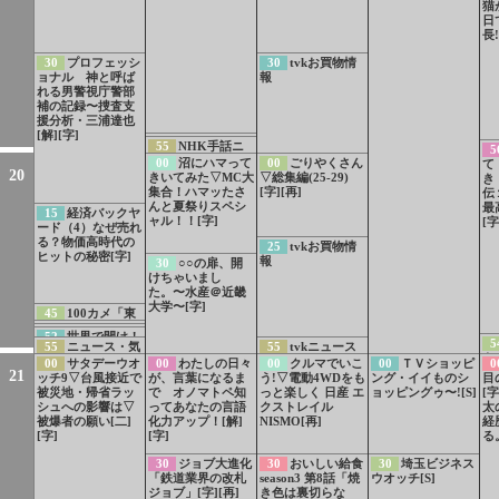
アマイワナ
猫
日
長!
30
プロフェッシ
30
tvkお買物情
ョナル 神と呼ば
報
れる男警視庁警部
補の記録〜捜査支
援分析・三浦達也
[解][字]
54
サブチャンネ
55
NHK手話ニ
5
ル切り替え方法の
ュース[手]
00
沼にハマって
00
ごりやくさん
て
ご案内
20
きいてみた▽MC大
▽総集編(25-29)
き
集合！ハマッたさ
[字][再]
伝
んと夏祭りスペシ
最
15
経済バックヤ
ャル！！[字]
[字
ード（4）なぜ売れ
る？物価高時代の
25
tvkお買物情
ヒットの秘密[字]
報
30
○○の扉、開
けちゃいまし
た。〜水産＠近畿
大学〜[字]
45
100カメ「東
海道新幹線」制作
50
LIFE！夏 1
51
所さん！事件
52
世界で開け！
舞台裏[字]
5
分PR 久保史緒里
55
ニュース・気
55
tvkニュース
ですよ 夏休み
ひみつのドアー
キ
初登場！豪華キャ
象情報（関東甲信
SP 1分PR
00
サタデーウオ
00
わたしの日々
00
クルマでいこ
00
ＴＶショッピ
0
ズ スペイン特集
究
スト集結！
21
越）[字]
ッチ9▽台風接近で
が、言葉になるま
う!▽電動4WDをも
ング・イイものシ
目
の見どころ一挙公
被災地・帰省ラッ
で オノマトペ知
っと楽しく 日産 エ
ョッピングゥ〜![S]
[
開
シュへの影響は▽
ってあなたの言語
クストレイル
太
被爆者の願い[二]
化力アップ！[解]
NISMO[再]
経
[字]
[字]
る
30
ジョブ大進化
30
おいしい給食
30
埼玉ビジネス
「鉄道業界の改札
season3 第8話「焼
ウオッチ[S]
ジョブ」[字][再]
き色は裏切らな