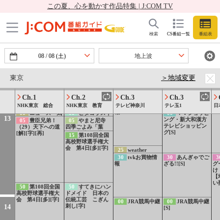
ース[手]
4
大
この夏、心を動かす作品特集 | J:COM TV
してたの？[字]
分
[
54
気象情報
5
59
weather
L
00
ニュース[字]
00
みんなDEど
00
探偵！ナイト
00
どすこい す
12
report
グ
ーもくん！367愛
スクープ▽49秒90
しずもう[S][再]
05
魔女宝鑑〜ホ
検索
CS番組一覧
番組表
風
媛・四国中央公演
の限界に挑む、絶
ジュン若き日の
る
後編 ゲスト：ビ
妙「堂島チャレン
恋〜[字][S][終]
15
ニュース（関
ックスモールン
ジ」!?[解]
東甲信越）[字]
20
探検ファクト
08
/
08
(土)
地上波
[字][再]
リー えのきたけ
工場 シャキシャ
30
すくすく子育
キ食感の秘密！
て 選 赤ちゃん
東京
＞地域変更
[解][字]
の泣き最新研究
[字]
45
【連続テレビ
Ch.1
Ch.2
Ch.3
Ch.3
小説】風、薫る
土曜ダイジェスト
NHK東京 総合
NHK東京 教育
テレビ神奈川
55
tvkお買物情
テレ玉1
日
版 第19週[字][再]
報
00
ニュース・気
00
ピタゴラスイ
00
ＴＶショッピ
13
象情報[字]
ッチ ミニ▽くね
ング・新大和漢方
05
豊臣兄弟！
05
やまと尼寺
くね人まちがいさ
テレビショッピン
（29）天下への道
四季ごよみ「葉
がし▽きょうのス
グ[S]
[解][字][再]
月 立秋・処暑」
15
第108回全国
レスレ[字]
[字]
高校野球選手権大
会 第4日[多][字]
25
weather
report
30
tvkお買物情
30
あんぎゃでご
3
報
ざる!![S]
グ
け
【
い
50
第108回全国
50
すてきにハン
高校野球選手権大
ドメイド 日本の
会 第4日[多][字]
伝統工芸 こぎん
00
JRA競馬中継
00
JRA競馬中継
刺し[字]
14
[S]