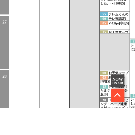
した。〜#108[S]
55
テレ玉くんの
うた[S]
00
テレ玉認定!
27
たまぐるめ[S]
05
V-Clips[字][S]
15
お天気マップ
4[S]
2
レ
に
00
お天気マップ
28
[S]
05
彩の国百科
NOW
[字][S]
ON AIR
15
テレ玉認定！
たまぐるめ １５分
版[S]
2
レ
30
ＴＶショッピ
し
ング・ハーブ健康
SP
本舗TVショッピン
グ[S]
50
朝の周波数カ
ード
55
放送休止
5
58
放送休止
レ