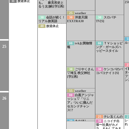
11
放送休止
2
も。 麻見和史と
るう太[解][字][再]
25
weather
report
30
会話が続く！
30
洋楽天国
30
スロパチ
リアル旅英語
EXXTRA30
TV[S]
（51）メキシコ料
40
放送休止
理店「料理につい
て聞く」
5
ル
00
tvkお買物情
00
ＴＶショッピ
25
報
ング・ガールズハ
ッピースタイル
2
イ
30
ごりやくさん
30
ケンコバのバ
タ
▽埼玉 秩父神社
コバコナイト[S]
フ
[字][再]
ン
55
weather
report
00
白黒アンジャ
26
ッシュ▽「リニ
ア」ついに掴んだ
セカンドチャン
ス!?
25
テレ玉くんの
2
うた ショコラミと
レ
30
あおほし
30
ニコイチ出
踊ろう![S]
れ
張〜社員がカメ
ラ、まわしてみま