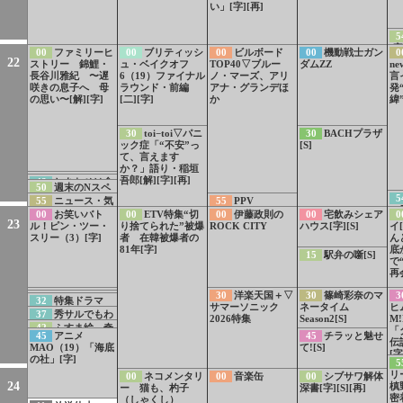
い」[字][再]
5
[字
00
ファミリーヒ
00
ブリティッシ
00
ビルボード
00
機動戦士ガン
0
22
ストリー 錦鯉・
ュ・ベイクオフ
TOP40▽ブルー
ダムZZ
ne
長谷川雅紀 〜遅
6（19）ファイナル
ノ・マーズ、アリ
言
咲きの息子へ 母
ラウンド・前編
アナ・グランデほ
発
の思い〜[解][字]
[二][字]
か
緯
30
toi−toi▽パニ
30
BACHプラザ
ック症「“不安”っ
[S]
て、言えます
か？」語り・稲垣
47
特集ドラマ
吾郎[解][字][再]
48
しあわせは食
50
週末のNスペ
「手塚治虫の戦
べて寝て待て〜早
5
は… 知られざる
55
ニュース・気
55
PPV
争」PR
春の養生編〜事前
ス
核危機 ハルペリ
象情報[字]
00
お笑いバト
00
ETV特集“切
00
伊藤政則の
00
宅飲みシェア
0
PR[字]
佳
ン文書の警告[字]
23
ル！ピン・ツー・
り捨てられた”被爆
ROCK CITY
ハウス[字][S]
イ
スリー（3）[字]
者 在韓被爆者の
ん
81年[字]
底
15
駅弁の噺[S]
で
再
30
LIFE！夏 1
30
洋楽天国＋▽
30
篠崎彩奈のマ
3
31
100カメ「東
32
特集ドラマ
分PR 久保史緒里
サマーソニック
ネータイム
ヒ
海道新幹線」PR
「手塚治虫の戦
37
秀サルでもわ
初登場！豪華キャ
2026特集
Season2[S]
M
争」PR 8月12日
かる 豊臣兄
42
ふすま絵 奇
スト集結！
「
夜10時から放送
45
アニメ
45
チラッと魅せ
弟！ なんで豊臣
跡の再会[字]
伝
[字]
MAO（19）「海底
て![S]
兄弟は柴田勝家と
[字
の社」[字]
戦ったの？[字]
5
リ
00
ネコメンタリ
00
音楽缶
00
シブサワ解体
24
槙
ー 猫も、杓子
深書[字][S][再]
密
（しゃくし）