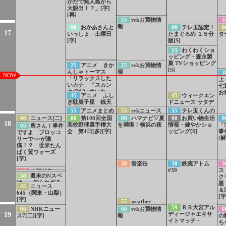
かだで無人島から
大脱出！？」[字]
[再]
55
tvkお買物情
5
報
00
おかあさんと
00
テレ玉認定！
0
17
いっしょ 土曜日
たまぐるめ １５分
タ
[字]
版[S]
15
わくわくショ
ッピング・森永製
菓 TVショッピング
24
あおきいろ
25
アニメ きか
25
tvkお買物情
[S]
プレイ＆リラック
んしゃトーマス
報
3
NOW
ス 深呼吸でリラ
「リラックスした
上
ックス 虹の呼吸
いカナ」「スカン
七
[字]
クでだいめいわ
お
45
アニメ ふし
45
ウィークエン
く」[二][字]
ぎ駄菓子屋 銭天
ドニュース サタデ
堂「六条教授の新
ー[S]
55
アニメまとめ
55
tvkニュース
55
テレ玉くんの
発明」[字]
PR 放送中！注目
うた[S]
00
ニュース[二]
00
第108回全国
00
ハマナビ▽夏
00
お買い物生活
0
18
の3番組ほか[字]
[字]
高校野球選手権大
を満喫！横浜の夜
情報・健やかショ
「
05
所さん！事件
会 第4日[多][字]
ッピング[S]
事
ですよ ブロッコ
[解
リーで○○が激
痛！？ 世界たん
ぱく質ウォーズ
[字]
30
音楽缶
30
鉄腕アトム
3
#39
ス
35
大河ドラマ
37
銭形平次PR
38
週末のNスペ
ク
「豊臣兄弟！」2分
は… 知られざる
星
ダイジェスト
45
ニュース
核危機 ハルペリ
＆
（29）[字]
645（関東・山梨）
ン文書の警告[字]
[字
[字]
55
weather
59
ＲＢ大宮アル
report▽カタマリ
00
NHKニュー
00
tvkお買物情
0
19
ディージャエキサ
オリジナルライ
ス7[二][字]
報
の
イトマッチ・
ブ・未完成の部屋/
ち