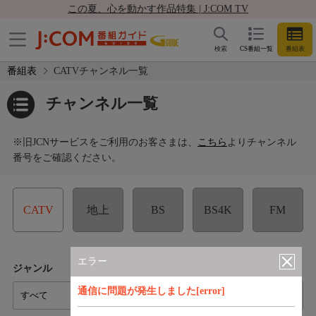
この夏、心を動かす作品特集 | J:COM TV
検索
CS番組一覧
番組表
番組表
CATVチャンネル一覧
チャンネル一覧
※旧JCNサービスをご利用のお客さまは、
こちら
よりチャンネル
番号をご確認ください。
CATV
地上
BS
BS4K
FM
エラー
ジャンル
コース
通信に問題が発生しました[error]