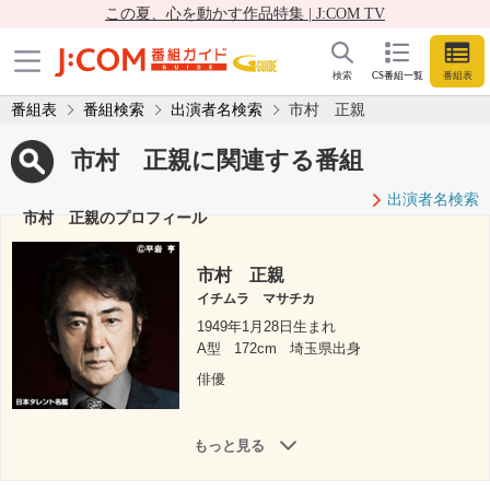
この夏、心を動かす作品特集 | J:COM TV
検索
CS番組一覧
番組表
番組表
番組検索
出演者名検索
市村 正親
市村 正親に関連する番組
出演者名検索
市村 正親のプロフィール
市村 正親
イチムラ マサチカ
1949年1月28日生まれ
A型
172cm
埼玉県出身
俳優
もっと見る