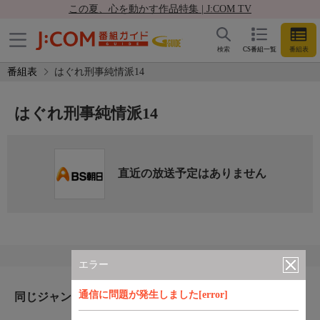
この夏、心を動かす作品特集 | J:COM TV
検索
CS番組一覧
番組表
番組表
はぐれ刑事純情派14
はぐれ刑事純情派14
直近の放送予定はありません
エラー
通信に問題が発生しました[error]
同じジャンルのおすすめ番組