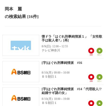
岡本 麗
の検索結果
[16件]
懐ドラ「はぐれ刑事純情派１」 「女性歌
手は殺人者?」[再]
8/9(日)
12:00～12:55
テレビ神奈川
[字]はぐれ刑事純情派 #16
8/10(月)
09:00～10:00
ＢＳ朝日１
[字]はぐれ刑事純情派 #14「代理殺人!?
結婚サギ謎の女」
8/10(月)
18:00～19:00
ＢＳ朝日１