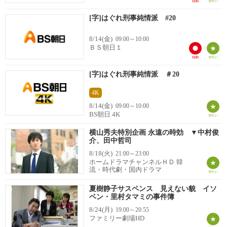
[字]はぐれ刑事純情派 #20
8/14(金)
09:00～10:00
ＢＳ朝日１
[字]はぐれ刑事純情派 ＃20
4K
8/14(金)
09:00～10:00
BS朝日 4K
横山秀夫特別企画 永遠の時効 ▼中村俊
介、田中哲司
8/18(火)
21:00～23:00
ホームドラマチャンネルＨＤ 韓
流・時代劇・国内ドラマ
夏樹静子サスペンス 見えない貌 イソ
ベン・里村タマミの事件簿
8/24(月)
19:00～20:55
ファミリー劇場HD