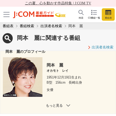
この夏、心を動かす作品特集 | J:COM TV
検索
CS番組一覧
番組表
番組表
番組検索
出演者名検索
岡本 麗
岡本 麗に関連する番組
出演者名検索
岡本 麗のプロフィール
岡本 麗
オカモト レイ
1951年12月19日生まれ
B型
156cm
長崎出身
女優
もっと見る