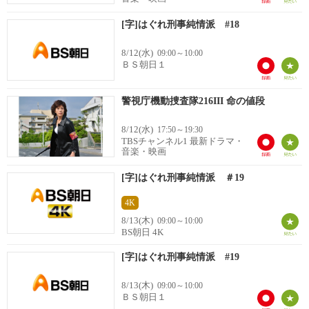
[字]はぐれ刑事純情派 #18
8/12(水)
09:00～10:00
ＢＳ朝日１
警視庁機動捜査隊216III 命の値段
8/12(水)
17:50～19:30
TBSチャンネル1 最新ドラマ・
音楽・映画
[字]はぐれ刑事純情派 ＃19
4K
8/13(木)
09:00～10:00
BS朝日 4K
[字]はぐれ刑事純情派 #19
8/13(木)
09:00～10:00
ＢＳ朝日１