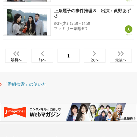
上条麗子の事件推理８ 出演：眞野あず
さ
8/27(木)
12:50～14:50
ファミリー劇場HD
1
最初へ
前へ
次へ
最後へ
「番組検索」の使い方