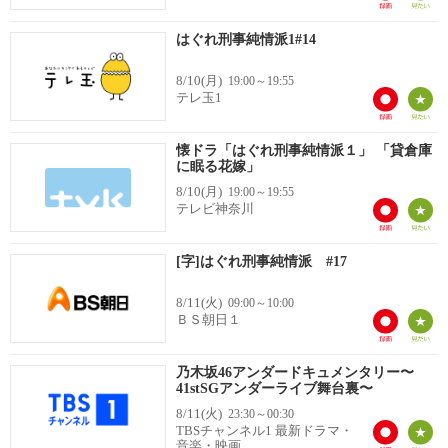
はぐれ刑事純情派1#14
8/10(月)
19:00～19:55
テレ玉1
懐ドラ「はぐれ刑事純情派１」 「貸倉庫
に眠る花嫁」
8/10(月)
19:00～19:55
テレビ神奈川
[字]はぐれ刑事純情派 #17
8/11(火)
09:00～10:00
ＢＳ朝日１
乃木坂46アンダードキュメンタリー〜
41stSGアンダーライブ舞台裏〜
8/11(火)
23:30～00:30
TBSチャンネル1 最新ドラマ・
音楽・映画