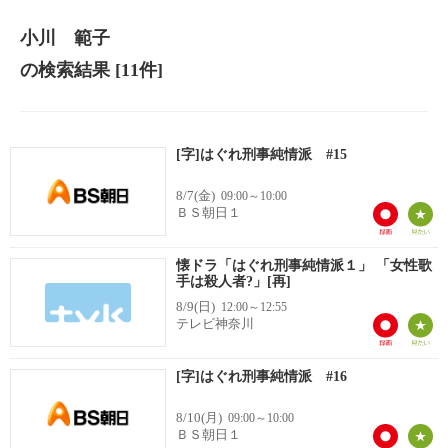
小川 範子
の検索結果
[11件]
[字]はぐれ刑事純情派 #15
8/7(金)
09:00～10:00
ＢＳ朝日１
懐ドラ「はぐれ刑事純情派１」 「女性歌
手は殺人者?」[再]
8/9(日)
12:00～12:55
テレビ神奈川
[字]はぐれ刑事純情派 #16
8/10(月)
09:00～10:00
ＢＳ朝日１