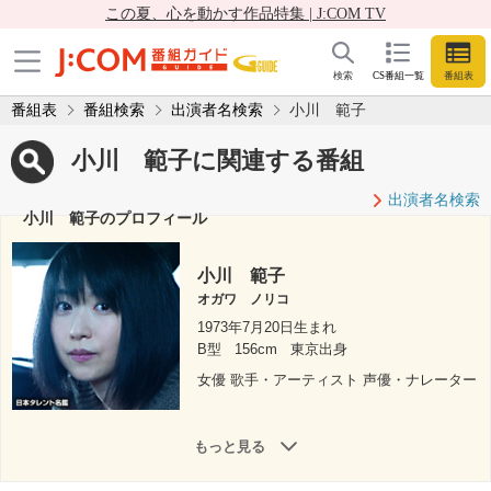
この夏、心を動かす作品特集 | J:COM TV
検索
CS番組一覧
番組表
番組表
番組検索
出演者名検索
小川 範子
小川 範子に関連する番組
出演者名検索
小川 範子のプロフィール
小川 範子
オガワ ノリコ
1973年7月20日生まれ
B型
156cm
東京出身
女優 歌手・アーティスト 声優・ナレーター
もっと見る