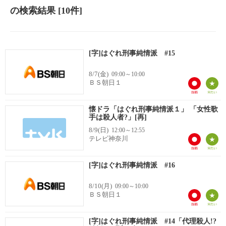
の検索結果
[10件]
[字]はぐれ刑事純情派 #15
8/7(金)
09:00～10:00
ＢＳ朝日１
懐ドラ「はぐれ刑事純情派１」 「女性歌
手は殺人者?」[再]
8/9(日)
12:00～12:55
テレビ神奈川
[字]はぐれ刑事純情派 #16
8/10(月)
09:00～10:00
ＢＳ朝日１
[字]はぐれ刑事純情派 #14「代理殺人!?