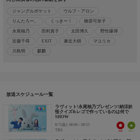
ジャングルポケット
ウルフ・アロン
出演者
【MC】
りんたろー。
くっきー！
柳原可奈子
川島明(麒麟)
永尾柚乃
田村真子
太田博久
野性爆弾
田村真子(TBSアナウンサー)
近藤千尋
EXIT
兼近大樹
マユリカ
【金曜レギュラー】
川島明
麒麟
太田博久(ジャングルポケット)
くっきー!(野性爆弾)
近藤千尋
EXIT(兼近大樹・りんたろー。)
【シーズンレギュラー】
放送スケジュール一覧
柳原可奈子
ラヴィット!永尾柚乃プレゼンツ!納涼妖
【スタジオゲスト】
怪クイズ&レゴで作っているのは何で
永尾柚乃
SHOW
ウルフ・アロン
8/7(金)
08:00～09:55
TBS
マユリカ
<五十音順>