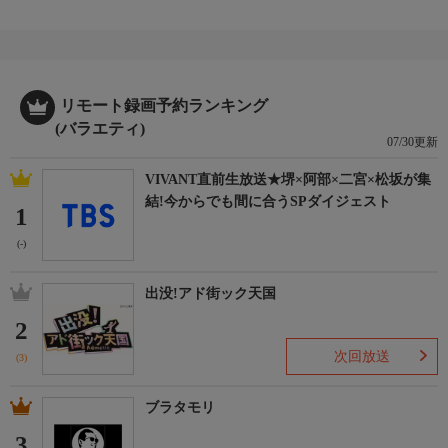
リモート録画予約ランキング
(バラエティ)
07/30更新
VIVANT直前生放送★堺×阿部×二宮×松坂が集
結!今からでも間に合うSPダイジェスト
1
(-)
出没!アド街ック天国
2
次回放送
(3)
ブラタモリ
3