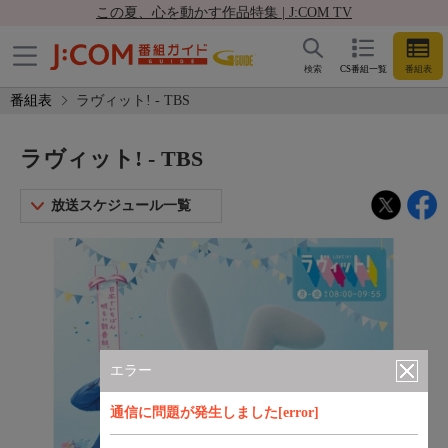
この夏、心を動かす作品特集 | J:COM TV
検索
CS番組一覧
番組表
番組表
ラヴィット! - TBS
ラヴィット! - TBS
放送スケジュール一覧
エラー
通信に問題が発生しました[error]