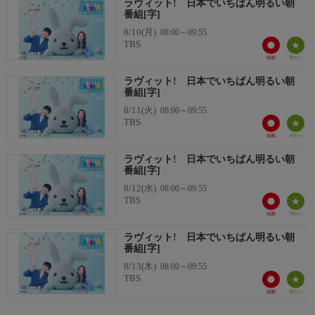
ラヴィット! 日本でいちばん明るい朝
番組[字]
公式ページ
8/10(月)
08:00～09:55
◇番組HP http://www.tbs.co.jp/loveit/
TBS
◇instagram
ラヴィット! 日本でいちばん明るい朝
https://www.instagram.com/tbs_loveit/
番組[字]
8/11(火)
08:00～09:55
◇X(旧:Twitter)
TBS
@tbs_loveit
https://twitter.com/tbs_loveit
ラヴィット! 日本でいちばん明るい朝
番組[字]
おことわり
8/12(水)
08:00～09:55
番組の内容と放送時間は変更になる可能性があります。
TBS
ラヴィット! 日本でいちばん明るい朝
番組[字]
8/13(木)
08:00～09:55
TBS