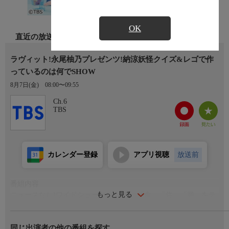
OK
直近の放送
ラヴィット!永尾柚乃プレゼンツ!納涼妖怪クイズ&レゴで作
っているのは何でSHOW
8月7日(金)
08:00〜09:55
Ch.6
TBS
カレンダー登録
アプリ視聴
放送前
番組内容
もっと見る
ニュースなし!ワイドショーなし!「衣」「食」「住」「遊」をテ
ーマに、一流のプロたちの本当は教えたくない“お気に入り=Love
it(ラヴィット)"を通じて、すぐに手が届く“楽しい!"をお届けしま
同じ出演者の他の番組を探す
す!