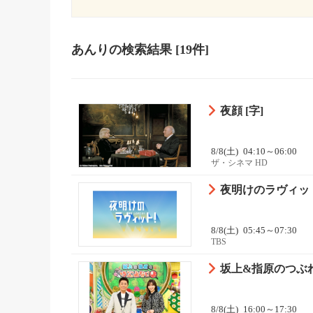
あんり
の検索結果
[19件]
夜顔 [字]
8/8(土)
04:10～06:00
ザ・シネマ HD
夜明けのラヴィット
8/8(土)
05:45～07:30
TBS
坂上&指原のつぶ
8/8(土)
16:00～17:30