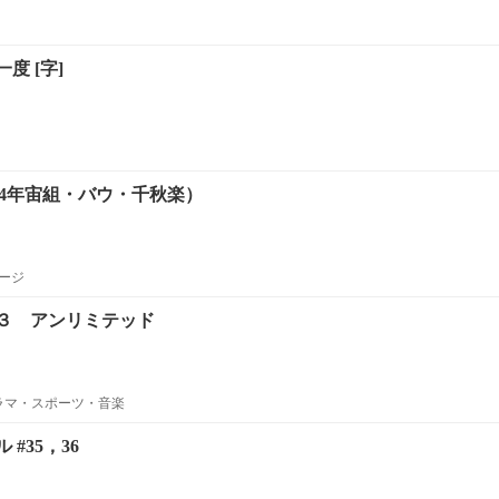
度 [字]
'14年宙組・バウ・千秋楽）
ージ
３ アンリミテッド
ラマ・スポーツ・音楽
#35，36