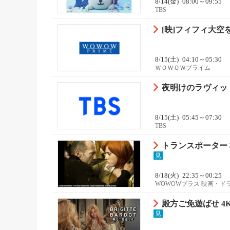
8/14(金)
08:00～09:55
TBS
[映]フィフィ大空
8/15(土)
04:10～05:30
ＷＯＷＯＷプライム
夜明けのラヴィット
8/15(土)
05:45～07:30
TBS
トランスポーター
見
8/18(火)
22:35～00:25
WOWOWプラス 映画・ド
殿方ご免遊ばせ 4K
見