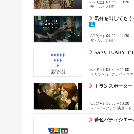
8/29(土)
07:35～09:20
ザ・シネマ HD
気分を出してもう一
見
8/29(土)
09:20～11:30
ザ・シネマ HD
SANCTUARY（
8/30(日)
08:30～11:00
タカラヅカ・スカイ・ステ
トランスポーター
8/31(月)
16:30～18:30
WOWOWプラス 映画・ド
夢色パティシエール 