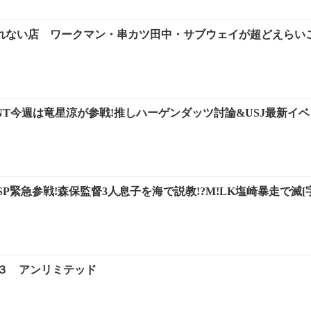
れない店 ワークマン・串カツ田中・サブウェイが超どえらいこ
ANT今週は竜星涼が参戦!推しハーゲンダッツ討論&USJ最新イベ
P緊急参戦!森保監督3人息子を海で説教!?M!LK塩崎暴走で滅[字
３ アンリミテッド