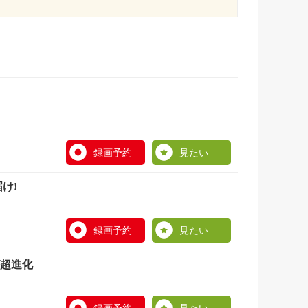
録画予約
見たい
け!
録画予約
見たい
が超進化