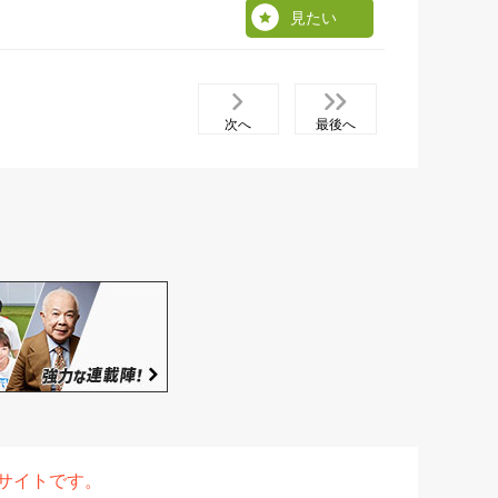
見たい
次へ
最後へ
表サイトです。