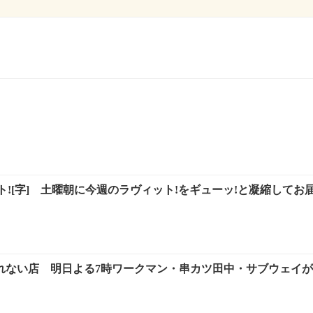
![字] 土曜朝に今週のラヴィット!をギューッ!と凝縮してお届
れない店 明日よる7時ワークマン・串カツ田中・サブウェイ