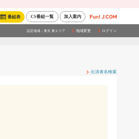
CS番組一覧
加入案内
番組表
地域変更
ログイン
設定地域：
東京 東エリア
出演者名検索