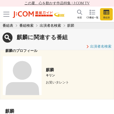
この夏、心を動かす作品特集 | J:COM TV
検索
CS番組一覧
番組表
番組表
番組検索
出演者名検索
麒麟
麒麟に関連する番組
出演者名検索
麒麟のプロフィール
麒麟
キリン
お笑いタレント
麒麟