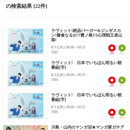
の検索結果
[22件]
ラヴィット!絶品バーガー&ジンギスカ
ン!爆食なるか!?豊ノ島VS心理戦王者山
添!
8/11(火)
08:00～09:55
TBS
ラヴィット! 日本でいちばん明るい朝
番組[字]
8/12(水)
08:00～09:55
TBS
ラヴィット! 日本でいちばん明るい朝
番組[字]
8/13(木)
08:00～09:55
TBS
川島・山内のマンガ沼★マンガ家ガチア