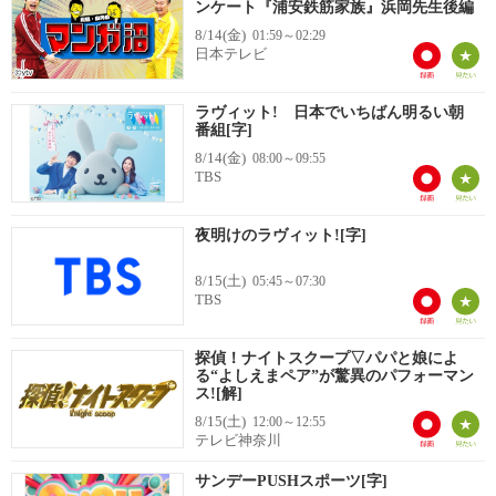
ンケート『浦安鉄筋家族』浜岡先生後編
8/14(金)
01:59～02:29
日本テレビ
ラヴィット! 日本でいちばん明るい朝
番組[字]
8/14(金)
08:00～09:55
TBS
夜明けのラヴィット![字]
8/15(土)
05:45～07:30
TBS
探偵！ナイトスクープ▽パパと娘によ
る“よしえまペア”が驚異のパフォーマン
ス![解]
8/15(土)
12:00～12:55
テレビ神奈川
サンデーPUSHスポーツ[字]