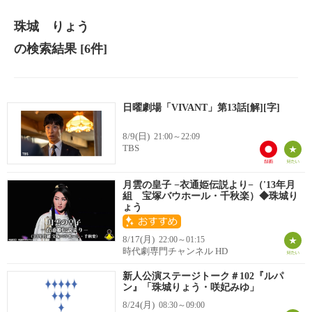
珠城 りょう
の検索結果
[6件]
日曜劇場「VIVANT」第13話[解][字]
8/9(日)
21:00～22:09
TBS
月雲の皇子 −衣通姫伝説より−（'13年月
組 宝塚バウホール・千秋楽）◆珠城り
ょう
8/17(月)
22:00～01:15
時代劇専門チャンネル HD
新人公演ステージトーク＃102『ルパ
ン』「珠城りょう・咲妃みゆ」
8/24(月)
08:30～09:00