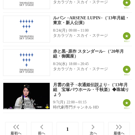
タカラヅカ・スカイ・ステージ
ルパン −ARSENE LUPIN−（'13年月組・
東京・新人公演）
8/24(月)
09:00～11:00
タカラヅカ・スカイ・ステージ
赤と黒−原作 スタンダール−（’20年月
組・御園座）
8/26(水)
18:00～20:45
タカラヅカ・スカイ・ステージ
月雲の皇子 −衣通姫伝説より−（'13年月
組 宝塚バウホール・千秋楽）◆珠城り
ょう
9/7(月)
22:00～01:15
時代劇専門チャンネル HD
1
最初へ
前へ
次へ
最後へ