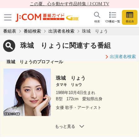
この夏、心を動かす作品特集 | J:COM TV
検索
CS番組一覧
番組表
番組表
番組検索
出演者名検索
珠城 りょう
珠城 りょうに関連する番組
出演者名検索
珠城 りょうのプロフィール
珠城 りょう
タマキ リョウ
1988年10月4日生まれ
B型
172cm
愛知県出身
女優 歌手・アーティスト
もっと見る