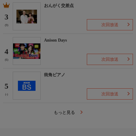
★番組のご感想を番組ホームページまでお寄せください
おんがく交差点
https://www.bs-asahi.co.jp/jinseiutagaaru/
3
制作
次回放送
(9)
BS朝日、P&D
Anison Days
4
次回放送
(6)
街角ピアノ
5
次回放送
(-)
もっと見る