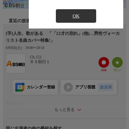
OK
直近の放送
[字]人生、歌がある 「「22才の別れ」(他)…男性ヴォーカ
リスト名曲カバー特集!」
8月8日(土)
19:00〜20:54
Ch.151
ＢＳ朝日１
カレンダー登録
アプリ視聴
放送前
番組内容
もっと見る
【今週のイチオシ】
「鳴門海流」三山ひろし
「ふるさとは今もかわらず」新沼謙治
同じ出演者の他の番組を探す
「夢花火」大月みやこ