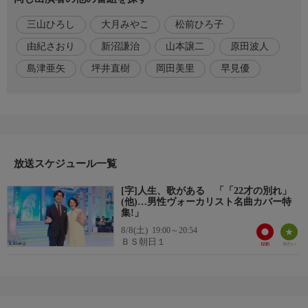
「桜龍〜さくらりゅう〜」山本譲二
三山ひろし
大月みやこ
松前ひろ子
「Kenpa Dance」早見優
「青い鳥」原田波人
由紀さおり
新沼謙治
山本譲二
原田波人
「一日一生」島津亜矢
島津亜矢
坪井直樹
岡田美里
早見優
「片恋文」(松前ひろ子)松前ひろ子 w/三山ひろし(Gt)
「恋でパラダイス」由紀さおり
番組内容2
【プレシャス・タイム〜THE COVER 男性ヴォーカリスト編〜】
「神田川」(南こうせつとかぐや姫)島津亜矢
放送スケジュール一覧
「夢の途中」(来生たかお)原田波人
「いっそセレナーデ」(井上陽水)大月みやこ
[字]人生、歌がある 「「22才の別れ」
「22才の別れ」(風)三山ひろし
(他)…男性ヴォーカリスト名曲カバー特
「わかって下さい」(因幡晃)山本譲二
集!」
「季節の中で」(松山千春)新沼謙治
8/8(土)
19:00～20:54
「「いちご白書」をもう一度」(バンバン)由紀さおり
ＢＳ朝日１
番組内容3
【名曲コラボ】
「おんな船頭唄」(三橋美智也)大月みやこ&新沼謙治