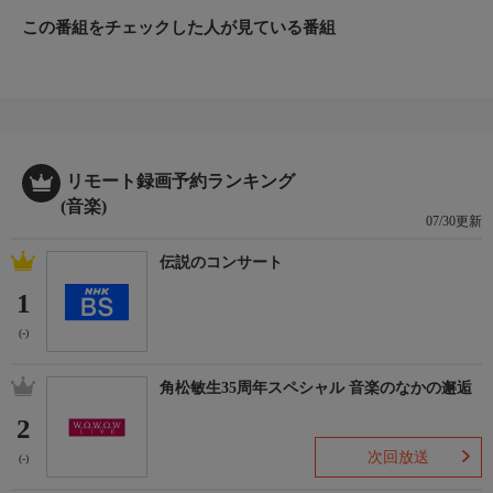
「終着駅は始発駅」(北島三郎)松前ひろ子&三山ひろし
この番組をチェックした人が見ている番組
「どうぞこのまま」(丸山圭子)由紀さおり&早見優
「みちのくひとり旅」(山本譲二)山本譲二&島津亜矢
出演者
【司会】坪井直樹(テレビ朝日アナウンサー)&岡田美里
【出演】大月みやこ、岡田美里、島津亜矢、坪井直樹、新沼謙
リモート録画予約ランキング
治、早見優、原田波人、松前ひろ子、三山ひろし、山本譲二、由
(音楽)
紀さおり ※50音順
07/30更新
初回放送日
伝説のコンサート
2026/8/8
1
番組概要
(-)
思い出の歌、こころに響く歌、いつも口ずさむ歌…人生には、そ
れぞれが胸に刻んだ歌がある。そんな名曲を豪華歌手が歌い継い
角松敏生35周年スペシャル 音楽のなかの邂逅
でいく音楽番組。司会を務めるのは坪井直樹、岡田美里!毎週、
2
超豪華な出演者とともにさまざまなコーナーをお届けする。
次回放送
(-)
番組ホームページ