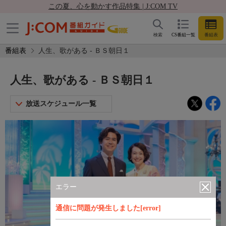
この夏、心を動かす作品特集 | J:COM TV
検索
CS番組一覧
番組表
番組表
人生、歌がある - ＢＳ朝日１
人生、歌がある - ＢＳ朝日１
放送スケジュール一覧
エラー
通信に問題が発生しました[error]