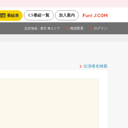
CS番組一覧
加入案内
番組表
地域変更
ログイン
設定地域：
東京 東エリア
出演者名検索