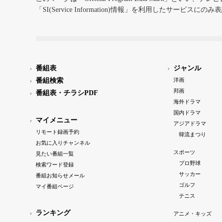
「SI(Service Information)情報」を利用したサービ
番組表
ジャンル
番組検索
洋画
邦画
番組表・チラシPDF
海外ドラマ
国内ドラマ
マイメニュー
アジアドラマ
リモート録画予約
韓流まつり
お気に入りチャンネル
スポーツ
見たい番組一覧
プロ野球
検索ワード登録
サッカー
番組お知らせメール
ゴルフ
マイ番組ページ
テニス
ランキング
アニメ・キッズ