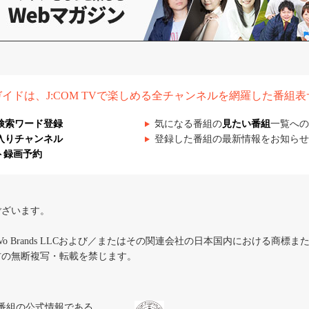
組ガイドは、J:COM TVで楽しめる全チャンネルを網羅した番組
検索ワード登録
気になる番組の
見たい番組
一覧への
入りチャンネル
登録した番組の最新情報をお知らせ
ト録画予約
ございます。
iVo Brands LLCおよび／またはその関連会社の日本国内における商標
材の無断複写・転載を禁じます。
、テレビ番組の公式情報である