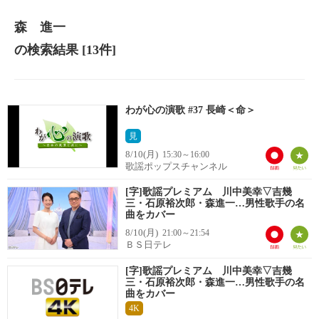
森 進一
の検索結果
[13件]
わが心の演歌 #37 長崎＜命＞
見
8/10(月)
15:30～16:00
歌謡ポップスチャンネル
[字]歌謡プレミアム 川中美幸▽吉幾
三・石原裕次郎・森進一…男性歌手の名
曲をカバー
8/10(月)
21:00～21:54
ＢＳ日テレ
[字]歌謡プレミアム 川中美幸▽吉幾
三・石原裕次郎・森進一…男性歌手の名
曲をカバー
4K