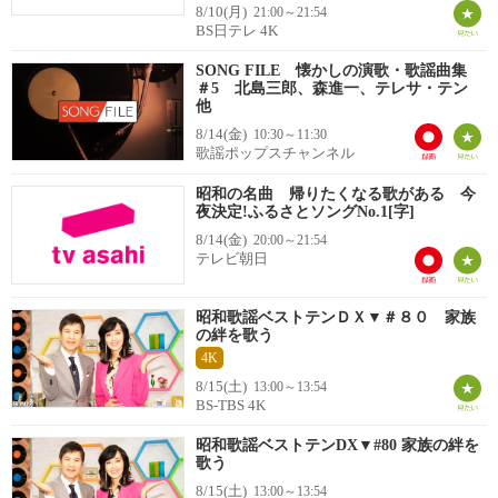
8/10(月)
21:00～21:54
BS日テレ 4K
SONG FILE 懐かしの演歌・歌謡曲集
＃5 北島三郎、森進一、テレサ・テン
他
8/14(金)
10:30～11:30
歌謡ポップスチャンネル
昭和の名曲 帰りたくなる歌がある 今
夜決定!ふるさとソングNo.1[字]
8/14(金)
20:00～21:54
テレビ朝日
昭和歌謡ベストテンＤＸ▼＃８０ 家族
の絆を歌う
4K
8/15(土)
13:00～13:54
BS-TBS 4K
昭和歌謡ベストテンDX▼#80 家族の絆を
歌う
8/15(土)
13:00～13:54