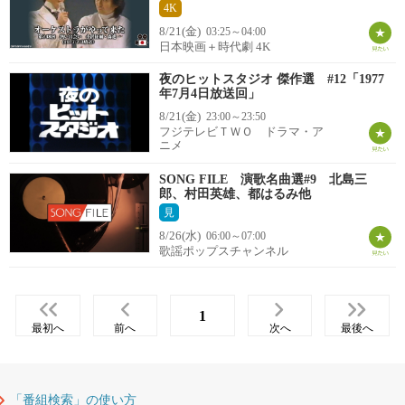
4K
8/21(金)
03:25～04:00
日本映画＋時代劇 4K
夜のヒットスタジオ 傑作選 #12「1977
年7月4日放送回」
8/21(金)
23:00～23:50
フジテレビＴＷＯ ドラマ・ア
ニメ
SONG FILE 演歌名曲選#9 北島三
郎、村田英雄、都はるみ他
見
8/26(水)
06:00～07:00
歌謡ポップスチャンネル
1
最初へ
前へ
次へ
最後へ
「番組検索」の使い方