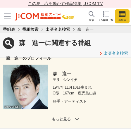
この夏、心を動かす作品特集 | J:COM TV
検索
CS番組一覧
番組表
番組表
番組検索
出演者名検索
森 進一
森 進一に関連する番組
出演者名検索
森 進一のプロフィール
森 進一
モリ シンイチ
1947年11月18日生まれ
O型
167cm
鹿児島出身
歌手・アーティスト
もっと見る