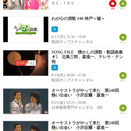
ＢＳ－ＴＢＳ
わが心の演歌 #40 神戸＜嘘＞
見
8/17(月)
15:30～16:00
歌謡ポップスチャンネル
SONG FILE 懐かしの演歌・歌謡曲集
＃5 北島三郎、森進一、テレサ・テン
他
見
8/19(水)
06:00～07:00
歌謡ポップスチャンネル
オーケストラがやって来た 第248回
熱い出会い 小沢征爾・森進一
8/21(金)
03:25～04:00
日本映画専門チャンネル HD
オーケストラがやって来た 第248回
熱い出会い 小沢征爾・森進一