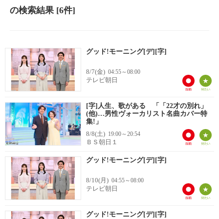
の検索結果
[6件]
グッド!モーニング[デ][字]
8/7(金)
04:55～08:00
テレビ朝日
[字]人生、歌がある 「「22才の別れ」
(他)…男性ヴォーカリスト名曲カバー特
集!」
8/8(土)
19:00～20:54
ＢＳ朝日１
グッド!モーニング[デ][字]
8/10(月)
04:55～08:00
テレビ朝日
グッド!モーニング[デ][字]