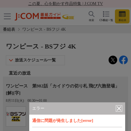
この夏、心を動かす作品特集 | J:COM TV
検索
CS番組一覧
番組表
番組表
ワンピース - BSフジ 4K
ワンピース - BSフジ 4K
放送スケジュール一覧
直近の放送
ワンピース 第982話「カイドウの切り札 飛び六胞登場」
[解][字]
8月11日(火)
00:30〜01:00
エラー
Ch.181
BSフジ 4K
通信に問題が発生しました[error]