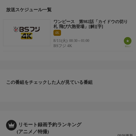
ウソップ：山口勝平
放送スケジュール一覧
ナミ：岡村明美
サンジ：平田広明
ワンピース 第982話「カイドウの切り
チョッパー：大谷育江
札 飛び六胞登場」[解][字]
ニコ・ロビン：山口由里子ほか
4K
8/11(火)
00:30～01:00
制作
BSフジ 4K
原作：尾田栄一郎（集英社「週刊少年ジャンプ」連載中）
企画：渋谷謙太郎、梅澤淳稔
製作担当：藤岡和実
演出：宇田鋼之介、志水淳児、門田英彦、
藤瀬順一、境宗久、池田洋子、
この番組をチェックした人が見ている番組
小山賢、角胴博之、
所勝美、貝沢幸男、今村隆寛
作画監督：小泉昇、井手武生、横山健治、
井上栄作、久田和也、館直樹、
真庭秀明、高木雅之、
木下勇喜ほか
リモート録画予約ランキング
(アニメ／特撮)
おしらせ
08/06更新