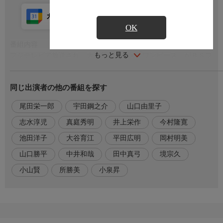
カレンダー登録
アプリ視聴
放送前
OK
番組内容
もっと見る
フジテレビで放送され、大人気のアニメ「ワンピース」がＢＳフ
ジに登場！
原作は、週刊少年ジャンプ（集英社）で連載され、絶大なる人気
同じ出演者の他の番組を探す
を誇っている尾田栄一郎の人気マンガ「ＯＮＥ ＰＩＥＣＥ」
（ワンピース）。
尾田栄一郎
宇田鋼之介
山口由里子
番組内容２
志水淳児
真庭秀明
井上栄作
今村隆寛
主人公は全身がゴムのように伸びる不思議な体を持つ“ゴムゴム
池田洋子
大谷育江
平田広明
岡村明美
人間”のルフィ。
底抜けに明るい性格と、決して物怖じしない大胆さを持つ彼が、
山口勝平
中井和哉
田中真弓
境宗久
伝説の海賊王が遺した大秘宝“ワンピース”を求め、冒険の旅に出
小山賢
所勝美
小泉昇
発する！
キャスト
モンキー・Ｄ・ルフィ：田中真弓
ロロノア・ゾロ：中井和哉