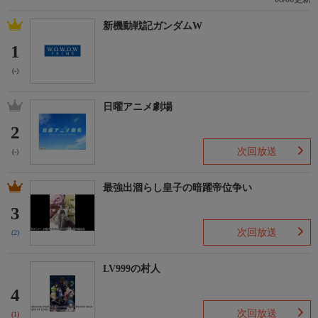
＊この番組はＨＤ放送からのアップコンバートです。
新機動戦記ガンダムW
1
(-)
日曜アニメ劇場
2
次回放送
(-)
最強出涸らし皇子の暗躍帝位争い
3
次回放送
(2)
LV999の村人
4
次回放送
(1)