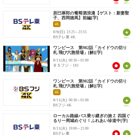
辰巳琢郎の葡萄酒浪漫【ゲスト：新妻聖
子、西岡徳馬】前編[字]
4K
8/9(日)
23:25～23:55
BSテレ東 4K
ワンピース 第982話「カイドウの切り
札 飛び六胞登場」[解][字]
8/11(火)
00:30～01:00
ＢＳフジ・181
ワンピース 第982話「カイドウの切り
札 飛び六胞登場」[解][字]
4K
8/11(火)
00:30～01:00
BSフジ 4K
ローカル路線バス乗り継ぎの旅Ｚ 四国ぐ
るり一周城めぐり！ふれあい珍道中[字]
8/11(火)
19:00～21:00
BSテレ東