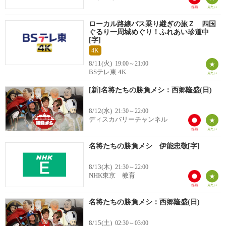
ローカル路線バス乗り継ぎの旅Ｚ 四国
ぐるり一周城めぐり！ふれあい珍道中
[字]
4K
8/11(火)
19:00～21:00
BSテレ東 4K
[新]名将たちの勝負メシ：西郷隆盛(日)
8/12(水)
21:30～22:00
ディスカバリーチャンネル
名将たちの勝負メシ 伊能忠敬[字]
8/13(木)
21:30～22:00
NHK東京 教育
名将たちの勝負メシ：西郷隆盛(日)
8/15(土)
02:30～03:00