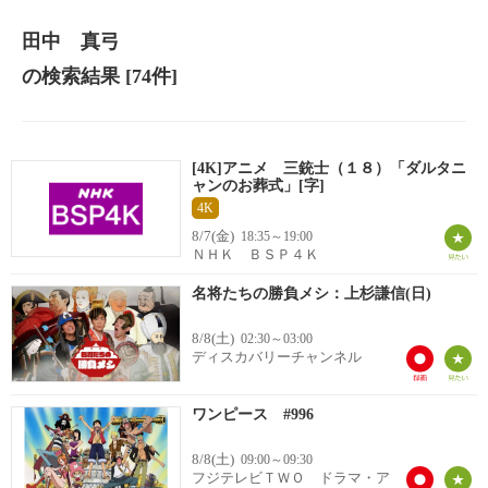
田中 真弓
の検索結果
[74件]
[4K]アニメ 三銃士（１８）「ダルタニ
ャンのお葬式」[字]
4K
8/7(金)
18:35～19:00
ＮＨＫ ＢＳＰ４Ｋ
名将たちの勝負メシ：上杉謙信(日)
8/8(土)
02:30～03:00
ディスカバリーチャンネル
ワンピース #996
8/8(土)
09:00～09:30
フジテレビＴＷＯ ドラマ・ア