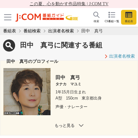
この夏、心を動かす作品特集 | J:COM TV
検索
CS番組一覧
番組表
番組表
番組検索
出演者名検索
田中 真弓
田中 真弓に関連する番組
出演者名検索
田中 真弓のプロフィール
田中 真弓
タナカ マユミ
1年15月日生まれ
A型
150cm
東京都出身
声優・ナレーター
もっと見る