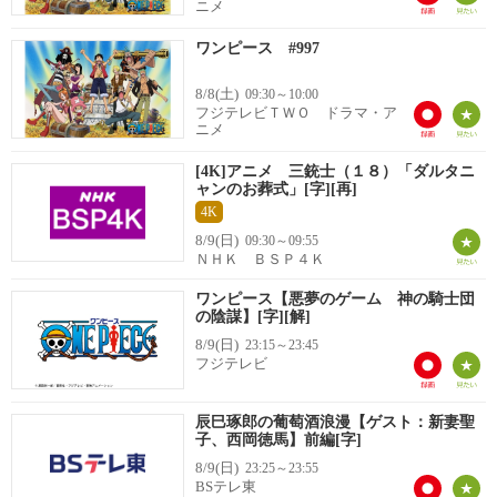
ニメ
ワンピース #997
8/8(土)
09:30～10:00
フジテレビＴＷＯ ドラマ・ア
ニメ
[4K]アニメ 三銃士（１８）「ダルタニ
ャンのお葬式」[字][再]
4K
8/9(日)
09:30～09:55
ＮＨＫ ＢＳＰ４Ｋ
ワンピース【悪夢のゲーム 神の騎士団
の陰謀】[字][解]
8/9(日)
23:15～23:45
フジテレビ
辰巳琢郎の葡萄酒浪漫【ゲスト：新妻聖
子、西岡徳馬】前編[字]
8/9(日)
23:25～23:55
BSテレ東