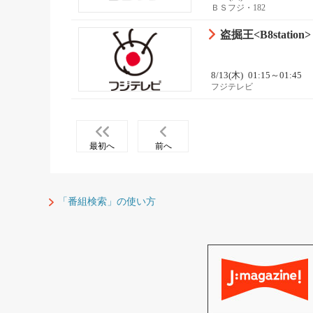
ＢＳフジ・182
盗掘王<B8station>
8/13(木)
01:15～01:45
フジテレビ
最初へ
前へ
「番組検索」の使い方