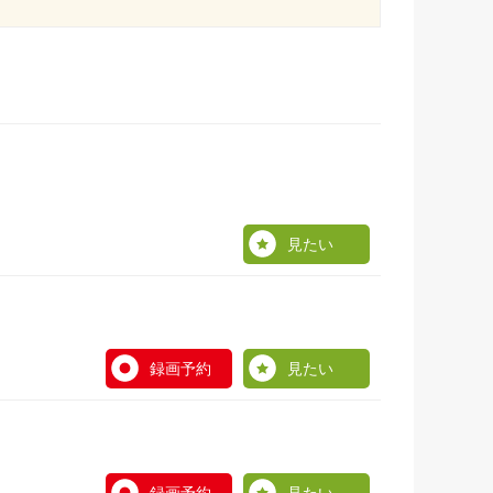
見たい
録画予約
見たい