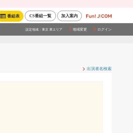
CS番組一覧
加入案内
番組表
地域変更
ログイン
設定地域：
東京 東エリア
出演者名検索