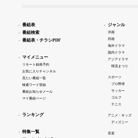
番組表
ジャンル
番組検索
洋画
邦画
番組表・チラシPDF
海外ドラマ
国内ドラマ
マイメニュー
アジアドラマ
リモート録画予約
韓流まつり
お気に入りチャンネル
スポーツ
見たい番組一覧
プロ野球
検索ワード登録
サッカー
番組お知らせメール
ゴルフ
マイ番組ページ
テニス
ランキング
アニメ・キッズ
ディズニー
特集一覧
音楽