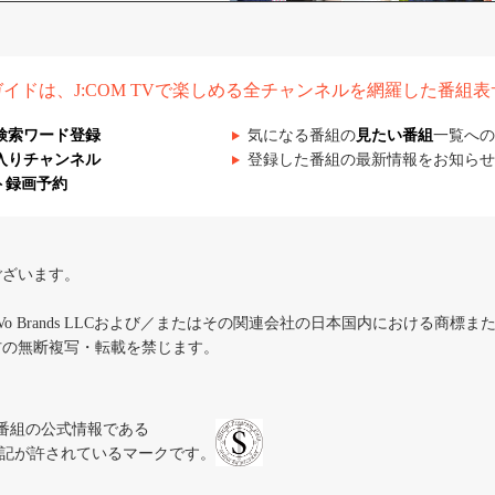
組ガイドは、J:COM TVで楽しめる全チャンネルを網羅した番組
検索ワード登録
気になる番組の
見たい番組
一覧への
入りチャンネル
登録した番組の最新情報をお知らせ
ト録画予約
ございます。
iVo Brands LLCおよび／またはその関連会社の日本国内における商標
材の無断複写・転載を禁じます。
、テレビ番組の公式情報である
スにのみ表記が許されているマークです。