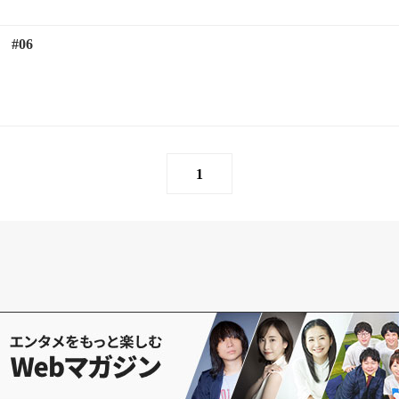
 #06
1