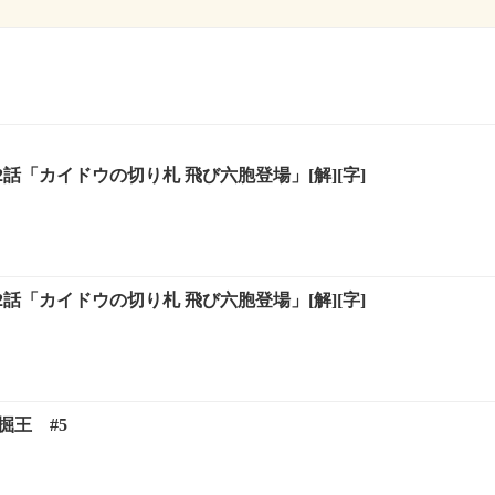
2話「カイドウの切り札 飛び六胞登場」[解][字]
2話「カイドウの切り札 飛び六胞登場」[解][字]
掘王 #5