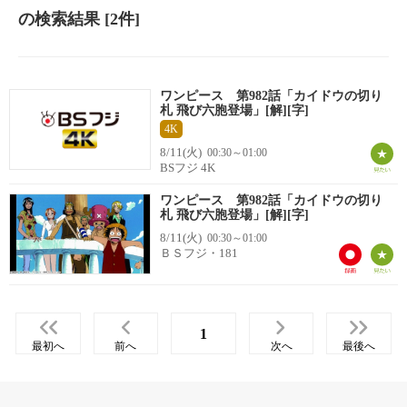
の検索結果
[2件]
ワンピース 第982話「カイドウの切り
札 飛び六胞登場」[解][字]
4K
8/11(火)
00:30～01:00
BSフジ 4K
ワンピース 第982話「カイドウの切り
札 飛び六胞登場」[解][字]
8/11(火)
00:30～01:00
ＢＳフジ・181
1
最初へ
前へ
次へ
最後へ