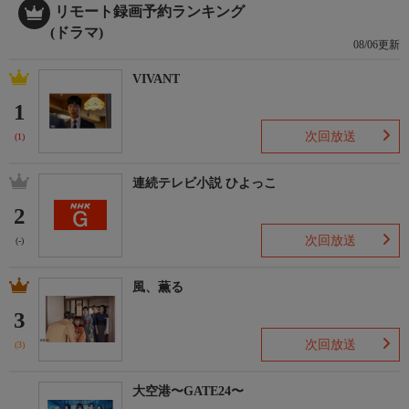
リモート録画予約ランキング
(ドラマ)
08/06更新
VIVANT
1
次回放送
(1)
連続テレビ小説 ひよっこ
2
次回放送
(-)
風、薫る
3
次回放送
(3)
大空港〜GATE24〜