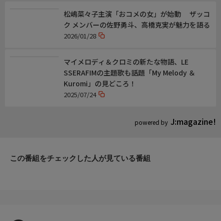
松嶋菜々子主演「おコメの女」が始動 ザッコ
おことわり
ク メンバーの佐野勇斗、高橋克実が魅力を語る
番組の内容と放送時間は変更になる場合があります。
2026/01/28
マイメロディ＆クロミの新たな物語、LE
SSERAFIMの主題歌も話題「My Melody ＆
Kuromi」の見どころ！
2025/07/24
J:magazine!
powered by
この番組をチェックした人が見ている番組