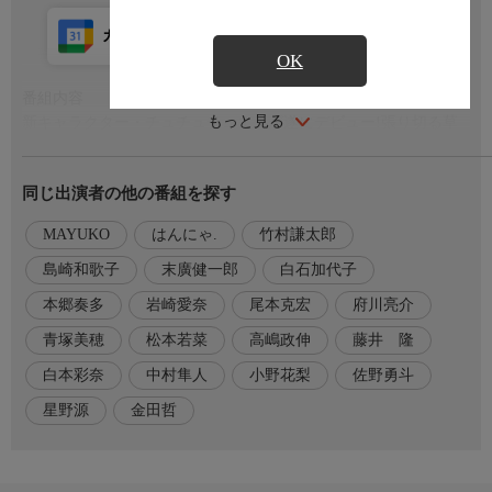
カレンダー登録
アプリ視聴
放送前
OK
番組内容
もっと見る
新キャラクター・チュチュチュエラが遂にデビュー!張り切る草
壁(松本若菜)。一方瀬尾(佐野勇斗)は、草壁を見るたび胸に走る
痛みに戸惑っていた。そんな中、チュエラにパクリ疑惑が!?販売
同じ出演者の他の番組を探す
中止を迫られ大ピンチに!そこにどういうわけか救世主として現
れたのは草壁の元カレ・麦(金田哲)で…!?チュエラの存続をか
MAYUKO
はんにゃ.
竹村謙太郎
け、奔走する草壁と瀬尾。しかし、瀬尾の過去に深く関わる佐々
岡(小野花梨)が不審な動きをし始める…
島崎和歌子
末廣健一郎
白石加代子
本郷奏多
岩崎愛奈
尾本克宏
府川亮介
出演者
松本若菜、佐野勇斗、小野花梨、金田 哲(はんにゃ.)、中村隼
青塚美穂
松本若菜
高嶋政伸
藤井 隆
人、白本彩奈/島崎和歌子、藤井 隆/
白本彩奈
中村隼人
小野花梨
佐野勇斗
高嶋政伸、本郷奏多、白石加代子
星野源
金田哲
脚本
青塚美穂