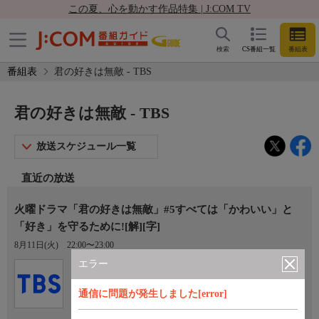
この夏、心を動かす作品特集 | J:COM TV
検索
CS番組一覧
番組表
番組表
君の好きは無敵 - TBS
君の好きは無敵 - TBS
放送スケジュール一覧
直近の放送
火曜ドラマ「君の好きは無敵」#5すべては「かわいい」と
「好き」を守るために![解][字]
8月11日(火)
22:00〜23:00
エラー
Ch.6
TBS
通信に問題が発生しました[error]