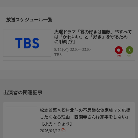
音楽
主題歌:星野源「好き」
音楽:末廣健一郎 MAYUKO
放送スケジュール一覧
スタッフ
火曜ドラマ「君の好きは無敵」#5すべて
は「かわいい」と「好き」を守るため
演出:竹村謙太郎、府川亮介、渡部篤史、尾本克宏
に![解][字]
プロデューサー:岩崎愛奈 協力プロデューサー小高夏実
8/11(火)
22:00～23:00
TBS
公式ページ
◇番組HP
https://www.tbs.co.jp/kiminosukihamuteki_tbs/
◇X
出演者の関連記事
https://x.com/kiminosuki_tbs/
◇instagram
松本若菜×松村北斗の不思議な偽家族？を応援
https://www.instagram.com/kiminosukihamuteki_tbs/
したくなる理由「西園寺さんは家事をしない」
【小虎・りょう】
◇tiktok
2026/04/12
https://www.tiktok.com/@kiminosukihamuteki_tbs