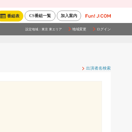
CS番組一覧
加入案内
番組表
地域変更
ログイン
設定地域：
東京 東エリア
出演者名検索