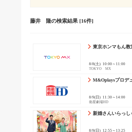
藤井 隆
の検索結果
[16件]
東京ホンマもん教
8/8(土)
10:00～11:00
TOKYO MX
M&Oplaysプ
8/9(日)
11:30～14:00
衛星劇場HD
新婚さんいらっしゃ
8/9(日)
12:55～13:25