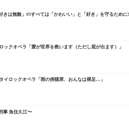
きは無敵」#5すべては「かわいい」と「好き」を守るために![解
マジロックオペラ「愛が世界を救います（ただし屁が出ます）」
オカタイロックオペラ「雨の傍聴席、おんなは裸足…」
刑事 魚住久江〜