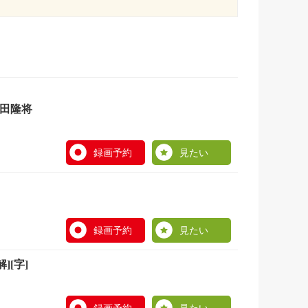
田隆将
録画予約
見たい
録画予約
見たい
[字]