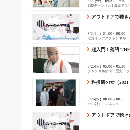
8/21(金)
16:05～17:10
TBSチャンネル1 最新ド
アウトドアで聴き
8/24(月)
21:00～00:00
歌謡ポップスチャンネル
超入門！落語 TH
8/25(火)
05:00～05:30
チャンネル銀河 歴史ドラ
科捜研の女（2021-2
8/26(水)
08:00～08:55
テレ朝チャンネル１
アウトドアで聴き