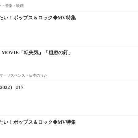
ラマ・音楽・映画
たい！ポップス＆ロック◆MV特集
E MOVIE「転失気」「粗忽の釘」
マ・サスペンス・日本のうた
022） #17
たい！ポップス＆ロック◆MV特集