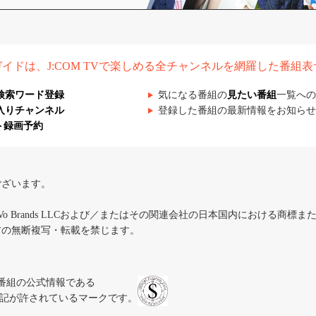
組ガイドは、J:COM TVで楽しめる全チャンネルを網羅した番組
検索ワード登録
気になる番組の
見たい番組
一覧への
入りチャンネル
登録した番組の最新情報をお知らせ
ト録画予約
ございます。
iVo Brands LLCおよび／またはその関連会社の日本国内における商標
材の無断複写・転載を禁じます。
、テレビ番組の公式情報である
スにのみ表記が許されているマークです。