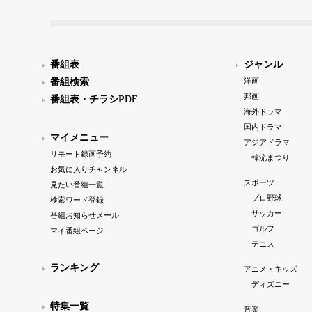
番組表
ジャンル
番組検索
洋画
邦画
番組表・チラシPDF
海外ドラマ
国内ドラマ
マイメニュー
アジアドラマ
リモート録画予約
韓流まつり
お気に入りチャンネル
スポーツ
見たい番組一覧
プロ野球
検索ワード登録
サッカー
番組お知らせメール
ゴルフ
マイ番組ページ
テニス
ランキング
アニメ・キッズ
ディズニー
特集一覧
音楽