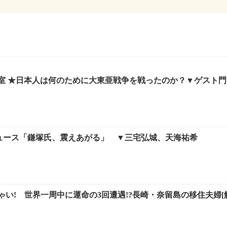
室 ★日本人は何のために大東亜戦争を戦ったのか？▼ゲスト門
ロデュース「鎌塚氏、震えあがる」 ▼三宅弘城、天海祐希
い! 世界一周中に運命の3回遭遇!?長崎・奈留島の移住夫婦[解]