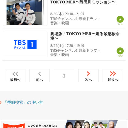
TOKYO MER〜隅田川ミッション〜
8/20(木)
20:10～21:25
TBSチャンネル1 最新ドラマ・
音楽・映画
劇場版「TOKYO MER〜走る緊急救命
室〜」
8/22(土)
17:30～19:40
TBSチャンネル1 最新ドラマ・
音楽・映画
1
最初へ
前へ
次へ
最後へ
「番組検索」の使い方