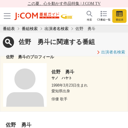
この夏、心を動かす作品特集 | J:COM TV
検索
CS番組一覧
番組表
番組表
番組検索
出演者名検索
佐野 勇斗
佐野 勇斗に関連する番組
出演者名検索
佐野 勇斗のプロフィール
佐野 勇斗
サノ ハヤト
1998年3月23日生まれ
愛知県出身
俳優 歌手
佐野 勇斗