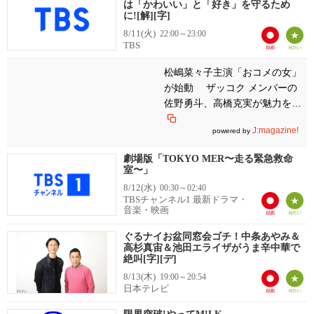
は「かわいい」と「好き」を守るため
に![解][字]
8/11(火)
22:00～23:00
TBS
松嶋菜々子主演「おコメの女」
が始動 ザッコク メンバーの
佐野勇斗、高橋克実が魅力を語
る
J:magazine!
powered by
劇場版「TOKYO MER〜走る緊急救命
室〜」
8/12(水)
00:30～02:40
TBSチャンネル1 最新ドラマ・
音楽・映画
ぐるナイお盆同窓会ゴチ！中条あやみ＆
高杉真宙＆池田エライザがうま辛中華で
絶叫[字][デ]
8/13(木)
19:00～20:54
日本テレビ