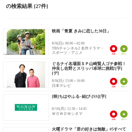
の検索結果
[27件]
映画「青夏 きみに恋した30日」
8/9(日)
00:00～02:00
TBSチャンネル2 名作ドラマ・
スポーツ・アニメ
ぐるナイ名場面ＳＰ山崎賢人ゴチ参戦！
仲良し佐野とスリッパ卓球に挑戦![字]
[デ]
8/9(日)
15:00～16:00
日本テレビ
[映]ちはやふる−結び-[SS][字]
8/10(月)
12:30～14:45
ＷＯＷＯＷシネマ
火曜ドラマ「君の好きは無敵」#5すべて