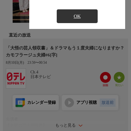
OK
直近の放送
「大悟の芸人領収書」＆ドラマもう１度夫婦になりますか？
カモフラージュ夫婦#6[字]
8月10日(月)
23:59〜00:54
Ch.4
日本テレビ
カレンダー登録
アプリ視聴
放送前
出演者
もっと見る
【大悟の芸人領収書】