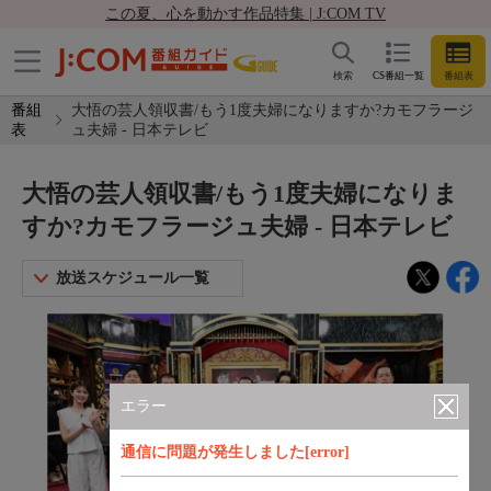
この夏、心を動かす作品特集 | J:COM TV
検索
CS番組一覧
番組表
番組
大悟の芸人領収書/もう1度夫婦になりますか?カモフラージ
表
ュ夫婦 - 日本テレビ
大悟の芸人領収書/もう1度夫婦になりま
すか?カモフラージュ夫婦 - 日本テレビ
放送スケジュール一覧
エラー
通信に問題が発生しました[error]