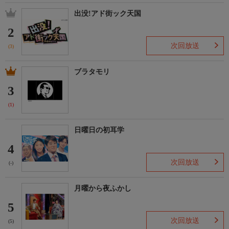
出没!アド街ック天国
2
次回放送
(3)
ブラタモリ
3
(1)
日曜日の初耳学
4
次回放送
(-)
月曜から夜ふかし
5
次回放送
(5)