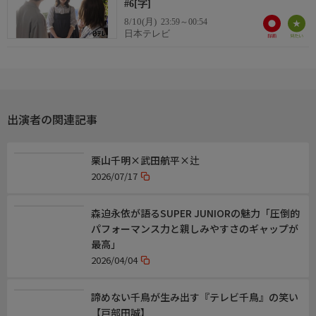
#6[字]
【原作】六葉雅・上原ひびき『カモフラージュ夫婦』(CLLENN
8/10(月)
23:59～00:54
刊)
日本テレビ
【脚本】鹿目けい子
音楽
【ドラマDEEP「もう1度夫婦になりますか？カモフラージュ夫
婦」】
出演者の関連記事
【主題歌】
らそんぶる「わかっていたとしても」
【音楽】
栗山千明×武田航平×辻
近谷直之
2026/07/17
制作
森迫永依が語るSUPER JUNIORの魅力「圧倒的
【ドラマDEEP「もう1度夫婦になりますか？カモフラージュ夫
パフォーマンス力と親しみやすさのギャップが
婦」】
最高」
【演出】 西村了
2026/04/04
【制作】 関根龍太郎
【プロデュース】 柿野寛将
【プロデューサー】大庭佑理 西紀州(AX-ON)
諦めない千鳥が生み出す『テレビ千鳥』の笑い
【戸部田誠】