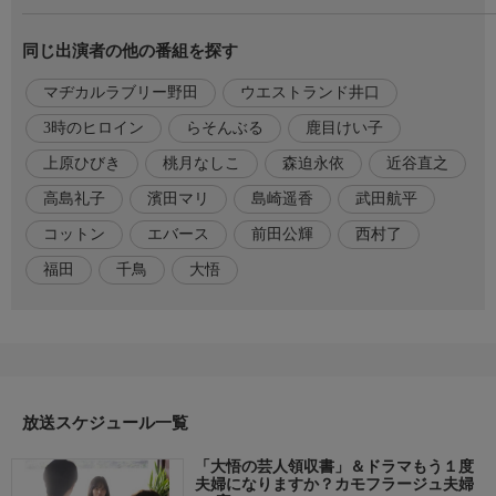
<MC>
大悟(千鳥)
同じ出演者の他の番組を探す
<ゲスト>
マヂカルラブリー野田、ウエストランド井口、3時のヒロイン福
マヂカルラブリー野田
ウエストランド井口
田、エバース
、コットン
3時のヒロイン
らそんぶる
鹿目けい子
上原ひびき
桃月なしこ
森迫永依
近谷直之
【ドラマDEEP「もう1度夫婦になりますか？カモフラージュ夫
婦」】
高島礼子
濱田マリ
島崎遥香
武田航平
森迫永依・前田公輝・桃月なしこ・武田航平 / 島崎遥香・濱田マ
コットン
エバース
前田公輝
西村了
リ・高島礼子
福田
千鳥
大悟
番組内容
▼＜ドラマ＞「愛子を変えたのは、俺だ」ーー。
愛子（森迫永依）は、離婚し、ひとりで子どもを育てる覚悟を決
める。一方、後悔と自責の念にさいなまれている笹嶋誠一（前田
公輝）の本音がついに明かされる!
放送スケジュール一覧
原作・脚本
【ドラマDEEP「もう1度夫婦になりますか？カモフラージュ夫
「大悟の芸人領収書」＆ドラマもう１度
夫婦になりますか？カモフラージュ夫婦
婦」】