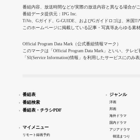
番組内容、放送時間などが実際の放送内容と異なる場合が
番組データ提供元：IPG Inc.
TiVo、Gガイド、G-GUIDE、およびGガイドロゴは、米国T
このホームページに掲載している記事・写真等あらゆる素
Official Program Data Mark（公式番組情報マーク）
このマークは「Official Program Data Mark」といい
「SI(Service Information)情報」を利用したサービ
番組表
ジャンル
番組検索
洋画
邦画
番組表・チラシPDF
海外ドラマ
国内ドラマ
マイメニュー
アジアドラマ
リモート録画予約
韓流まつり