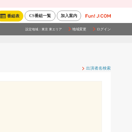
CS番組一覧
加入案内
番組表
地域変更
ログイン
設定地域：
東京 東エリア
出演者名検索