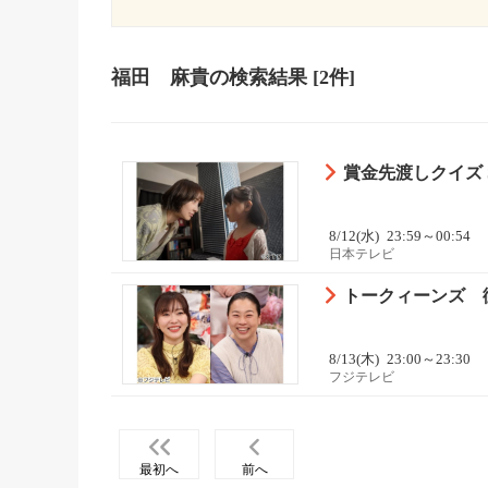
福田 麻貴
の検索結果
[2件]
賞金先渡しクイズ 
8/12(水)
23:59～00:54
日本テレビ
トークィーンズ 衝
8/13(木)
23:00～23:30
フジテレビ
最初へ
前へ