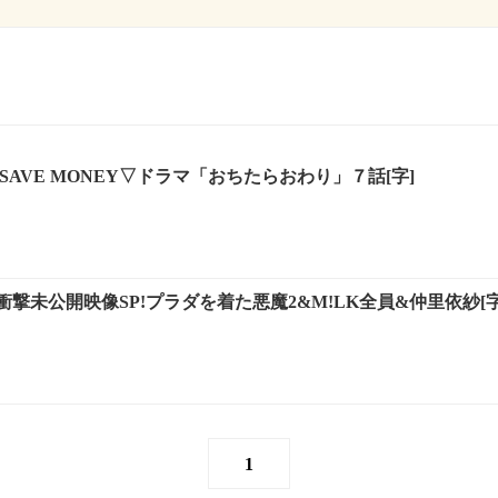
SAVE MONEY▽ドラマ「おちたらおわり」７話[字]
撃未公開映像SP!プラダを着た悪魔2&M!LK全員&仲里依紗[字
1