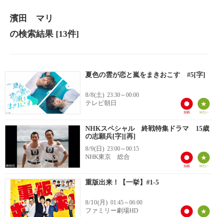
濱田 マリ
の検索結果
[13件]
夏色の雲が恋と嵐をまきおこす #5[字]
8/8(土)
23:30～00:00
テレビ朝日
NHKスペシャル 終戦特集ドラマ 15歳
の志願兵[字][再]
8/9(日)
23:00～00:15
NHK東京 総合
重版出来！【一挙】#1-5
8/10(月)
01:45～06:00
ファミリー劇場HD