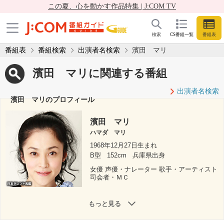
この夏、心を動かす作品特集 | J:COM TV
検索
CS番組一覧
番組表
番組表
番組検索
出演者名検索
濱田 マリ
濱田 マリに関連する番組
出演者名検索
濱田 マリのプロフィール
濱田 マリ
ハマダ マリ
1968年12月27日生まれ
B型
152cm
兵庫県出身
女優 声優・ナレーター 歌手・アーティスト
司会者・ＭＣ
もっと見る