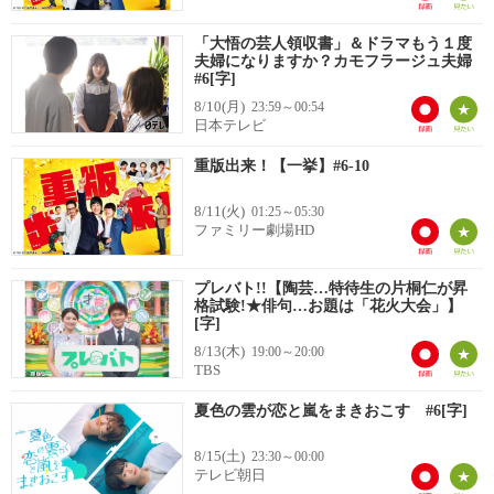
「大悟の芸人領収書」＆ドラマもう１度
夫婦になりますか？カモフラージュ夫婦
#6[字]
8/10(月)
23:59～00:54
日本テレビ
重版出来！【一挙】#6-10
8/11(火)
01:25～05:30
ファミリー劇場HD
プレバト!!【陶芸…特待生の片桐仁が昇
格試験!★俳句…お題は「花火大会」】
[字]
8/13(木)
19:00～20:00
TBS
夏色の雲が恋と嵐をまきおこす #6[字]
8/15(土)
23:30～00:00
テレビ朝日