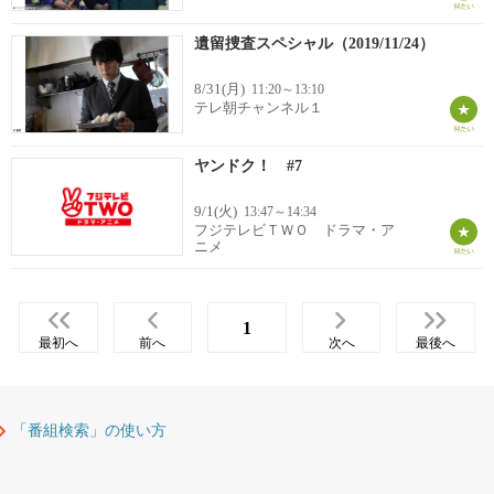
遺留捜査スペシャル（2019/11/24）
8/31(月)
11:20～13:10
テレ朝チャンネル１
ヤンドク！ #7
9/1(火)
13:47～14:34
フジテレビＴＷＯ ドラマ・ア
ニメ
1
最初へ
前へ
次へ
最後へ
「番組検索」の使い方