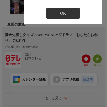
OK
直近の放送
賞金先渡しクイズ SAVE MONEY▽ドラマ「おちたらおわ
り」７話[字]
8月12日(水)
23:59〜00:54
Ch.4
日本テレビ
カレンダー登録
アプリ視聴
放送前
出演者
もっと見る
【SAVE MONEY】 ■MC 劇団ひとり ■解答者 八嶋智人 柴田英嗣
(アンタッチャブル) 尾上右近 福田麻貴(3時のヒロイン)