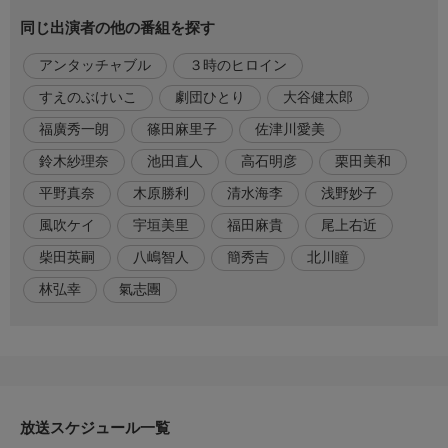
同じ出演者の他の番組を探す
【おちたらおわり】 宇垣美里 篠田麻里子 佐津川愛美 風吹ケイ
鈴木紗理奈 ／ 池田直人 清水海李 木原勝利 簡秀吉 ほか
アンタッチャブル
３時のヒロイン
番組内容
すえのぶけいこ
劇団ひとり
大谷健太郎
参加者全員に手渡される賞金！【日本全国漢字一文字の「市」は
福廣秀一朗
篠田麻里子
佐津川愛美
いくつ？】【芥川賞の賞金現在何万円？】誤差を減らして賞金を
守り抜け！マイナス７５万円！全員ピタリ賞？大誤差＆ピタリ賞
鈴木紗理奈
池田直人
高石明彦
栗田美和
連発の問題回!▼24:24〜【おちたらおわり】家に戻った明日海
平野真奈
木原勝利
清水海李
浅野妙子
（宇垣美里）が目撃したのは、夫・航平（池田直人）と親友・朋
風吹ケイ
宇垣美里
福田麻貴
尾上右近
代（佐津川愛美）の抱擁だった。崩れる夫婦の信頼。孔美子（篠
田麻里子）は朋代を新たな獲物として…
柴田英嗣
八嶋智人
簡秀吉
北川瞳
林弘幸
氣志團
その他
【おちたらおわり】(C)中京テレビ
原作:すえのぶけいこ『おちたらおわり』(講談社BE・LOVE KC)
脚本:浅野妙子 音楽:福廣秀一朗 平野真奈 監督:大谷健太郎 北川瞳
統括プロデューサー：栗田美和 チーフプロデューサー：林弘幸
プロデューサー:高石明彦 主題歌:氣志團「暴走天使」(影別苦須
虎津苦須)
放送スケジュール一覧