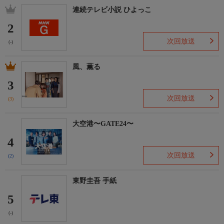
連続テレビ小説 ひよっこ
2
次回放送
(-)
風、薫る
3
次回放送
(3)
大空港〜GATE24〜
4
次回放送
(2)
東野圭吾 手紙
5
(-)