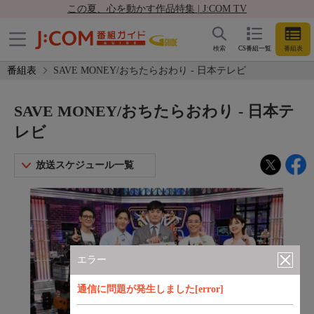
この夏、心を動かす作品特集 | J:COM TV
検索
CS番組一覧
番組表
番組表
SAVE MONEY/おちたらおわり - 日本テレビ
SAVE MONEY/おちたらおわり - 日本テ
レビ
放送スケジュール一覧
エラー
通信に問題が発生しました[error]