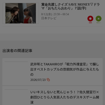
賞金先渡しクイズ SAVE MONEY▽ドラ
URL
マ「おちたらおわり」７話[字]
https://www.ctv.co.jp/savemoney/
8/12(水)
23:59～00:54
日本テレビ
URL2
https://www.ctv.co.jp/ochitaraowari/
出演者の関連記事
武井咲とTAKAHIROが「戦力外捜査官」で醸し
出すベストカップルの雰囲気が作品に与えたも
の
2026/07/23
いいキスしないと死んじゃう！？佐久間宣行×
劇団ひとりら人気芸人たちのデスキスゲーム開
演