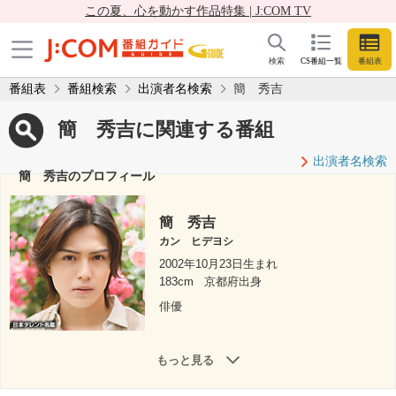
この夏、心を動かす作品特集 | J:COM TV
検索
CS番組一覧
番組表
番組表
番組検索
出演者名検索
簡 秀吉
簡 秀吉に関連する番組
出演者名検索
簡 秀吉のプロフィール
簡 秀吉
カン ヒデヨシ
2002年10月23日生まれ
183cm
京都府出身
俳優
もっと見る