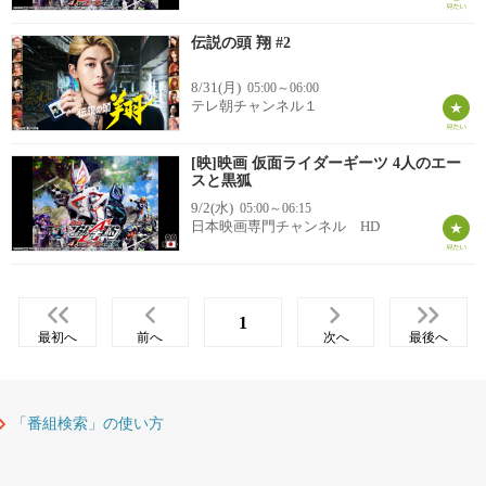
伝説の頭 翔 #2
8/31(月)
05:00～06:00
テレ朝チャンネル１
[映]映画 仮面ライダーギーツ 4人のエー
スと黒狐
9/2(水)
05:00～06:15
日本映画専門チャンネル HD
1
最初へ
前へ
次へ
最後へ
「番組検索」の使い方