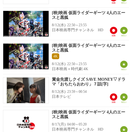
[映]映画 仮面ライダーギーツ 4人のエー
スと黒狐
8/12(水)
22:50～23:55
日本映画専門チャンネル HD
[映]映画 仮面ライダーギーツ 4人のエー
スと黒狐
4K
8/12(水)
22:50～23:55
日本映画＋時代劇 4K
賞金先渡しクイズ SAVE MONEY▽ドラ
マ「おちたらおわり」７話[字]
8/12(水)
23:59～00:54
日本テレビ
[映]映画 仮面ライダーギーツ 4人のエー
スと黒狐
8/17(月)
04:00～05:20
日本映画専門チャンネル HD