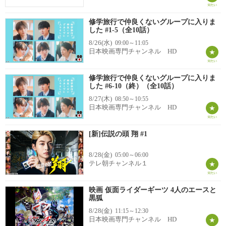
修学旅行で仲良くないグループに入りま
した #1-5（全10話）
8/26(水)
09:00～11:05
日本映画専門チャンネル HD
修学旅行で仲良くないグループに入りま
した #6-10（終）（全10話）
8/27(木)
08:50～10:55
日本映画専門チャンネル HD
[新]伝説の頭 翔 #1
8/28(金)
05:00～06:00
テレ朝チャンネル１
映画 仮面ライダーギーツ 4人のエースと
黒狐
8/28(金)
11:15～12:30
日本映画専門チャンネル HD