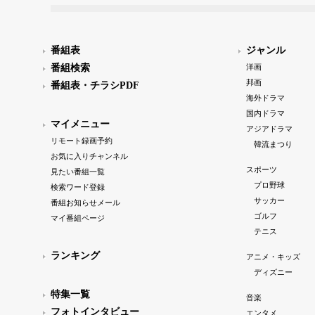
番組表
ジャンル
番組検索
洋画
邦画
番組表・チラシPDF
海外ドラマ
国内ドラマ
マイメニュー
アジアドラマ
リモート録画予約
韓流まつり
お気に入りチャンネル
スポーツ
見たい番組一覧
プロ野球
検索ワード登録
サッカー
番組お知らせメール
ゴルフ
マイ番組ページ
テニス
ランキング
アニメ・キッズ
ディズニー
特集一覧
音楽
フォトインタビュー
エンタメ