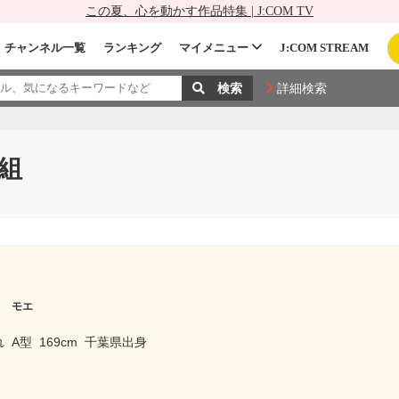
この夏、心を動かす作品特集 | J:COM TV
チャンネル一覧
ランキング
マイメニュー
J:COM STREAM
詳細検索
組
リ モエ
れ
A型
169cm
千葉県出身