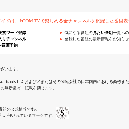
組ガイドは、J:COM TVで楽しめる全チャンネルを網羅した番組
検索ワード登録
気になる番組の
見たい番組
一覧への
入りチャンネル
登録した番組の最新情報をお知らせ
ト録画予約
ございます。
iVo Brands LLCおよび／またはその関連会社の日本国内における商標
材の無断複写・転載を禁じます。
、テレビ番組の公式情報である
スにのみ表記が許されているマークです。