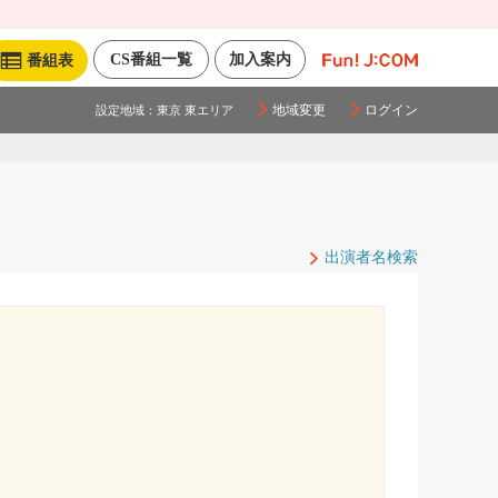
CS番組一覧
加入案内
番組表
地域変更
ログイン
設定地域：
東京 東エリア
出演者名検索