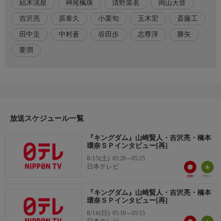
結木滉星
神尾楓珠
清野菜名
岡山天音
245億円を突破!“伝説”ともいえる快進撃を続け、令和を代表する
吉沢亮
原泰久
小栗旬
玉木宏
斎藤工
国民的大ヒットシリーズとなった映画『キングダム』。
作品をけん引する主演の山崎賢人、そして共に戦ってきた吉沢
田中圭
中村蒼
谷田歩
志尊淳
勝矢
亮・橋本環奈のシリーズに懸けてきた想いとは?
要潤
先日開催されたワールドプレミアの映像とともにお届けします!
監督・演出
【監督】
佐藤信介
原作・脚本
放送スケジュール一覧
【原作】
『キングダム』山崎賢人・吉沢亮・橋本
「キングダム」原泰久（集英社「週刊ヤングジャンプ」連載)
環奈ＳＰインタビュー[再]
8/15(土)
05:20～05:25
音楽
日本テレビ
【音楽】
やまだ豊
『キングダム』山崎賢人・吉沢亮・橋本
【主題歌】
環奈ＳＰインタビュー[再]
米津玄師「夜鷹」(Sony Music Labels Inc.)
8/16(日)
05:10～05:15