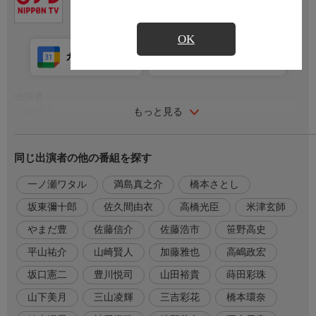
OK
カレンダー登録
アプリ視聴
放送前
出演者
もっと見る
山崎賢人
吉沢亮 橋本環奈 清野菜名 満島真之介 岡山天音
志尊淳 神尾楓珠 結木滉星 三吉彩花 三山凌輝 山下美月 / 蒔田彩
同じ出演者の他の番組を探す
珠
山田裕貴/坂口憲二
一ノ瀬ワタル
満島真之介
橋本さとし
豊川悦司
高嶋政宏 要潤 加藤雅也 高橋光臣 平山祐介 一ノ瀬ワタル 佐久間
坂東彌十郎
佐久間由衣
高橋光臣
米津玄師
由衣 勝矢
やまだ豊
佐藤信介
佐藤浩市
笹野高史
坂東彌十郎 橋本さとし 笹野高史 谷田歩 中村蒼 田中圭 斎藤工
玉木宏/佐藤浩市
平山祐介
山崎賢人
加藤雅也
高嶋政宏
小栗旬
坂口憲二
豊川悦司
山田裕貴
蒔田彩珠
山下美月
三山凌輝
三吉彩花
橋本環奈
番組内容
これまでの映画4作品でシリーズ累計動員1,734万人、興行収入