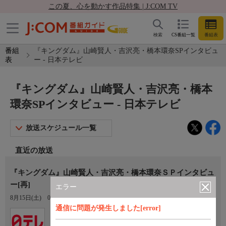
この夏、心を動かす作品特集 | J:COM TV
検索
CS番組一覧
番組表
番組
『キングダム』山崎賢人・吉沢亮・橋本環奈SPインタビュ
表
ー - 日本テレビ
『キングダム』山崎賢人・吉沢亮・橋本
環奈SPインタビュー - 日本テレビ
放送スケジュール一覧
直近の放送
『キングダム』山崎賢人・吉沢亮・橋本環奈ＳＰインタビュ
ー[再]
エラー
8月15日(土)
05:20〜05:25
通信に問題が発生しました[error]
Ch.4
日本テレビ