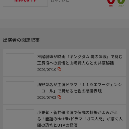
日本テレビ
おしらせ
映画『キングダム 魂の決戦』 大ヒット上映中!
【公式サイト】kingdom-the-movie.jp/
出演者の関連記事
神尾楓珠が映画『キングダム 魂の決戦』で挑む
王賁役への覚悟と山崎賢人らとの共演秘話
2026/07/10
清野菜名が主演ドラマ「１１９エマージェンシ
ーコール」で見せる七色の感情表現
2026/07/03
小栗旬・蒼井優出演で伝説の特撮がよみがえ
る！話題のNetflixドラマ「ガス人間」が描く人
間の恐怖とUTAの怪演