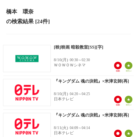
橋本 環奈
の検索結果
[24件]
[映]映画 暗殺教室[SS][字]
8/10(月)
00:30～02:30
ＷＯＷＯＷシネマ
『キングダム 魂の決戦』×米津玄師[再]
8/10(月)
04:20～04:25
日本テレビ
『キングダム 魂の決戦』×米津玄師[再]
8/11(火)
04:09～04:14
日本テレビ