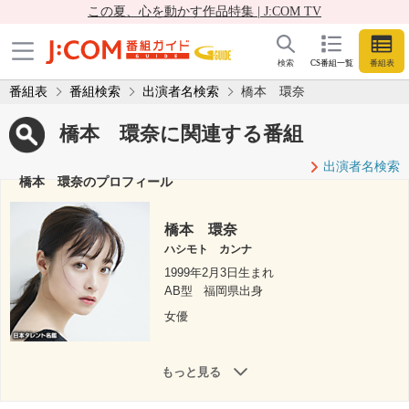
この夏、心を動かす作品特集 | J:COM TV
検索
CS番組一覧
番組表
番組表
番組検索
出演者名検索
橋本 環奈
橋本 環奈に関連する番組
出演者名検索
橋本 環奈のプロフィール
橋本 環奈
ハシモト カンナ
1999年2月3日生まれ
AB型
福岡県出身
女優
もっと見る