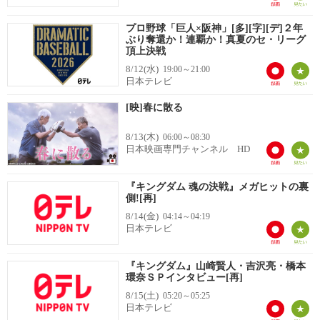
プロ野球「巨人×阪神」[多][字][デ]２年
ぶり奪還か！連覇か！真夏のセ・リーグ
頂上決戦
8/12(水)
19:00～21:00
日本テレビ
[映]春に散る
8/13(木)
06:00～08:30
日本映画専門チャンネル HD
『キングダム 魂の決戦』メガヒットの裏
側![再]
8/14(金)
04:14～04:19
日本テレビ
『キングダム』山崎賢人・吉沢亮・橋本
環奈ＳＰインタビュー[再]
8/15(土)
05:20～05:25
日本テレビ