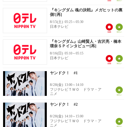
『キングダム 魂の決戦』メガヒットの裏
側![再]
8/15(土)
05:25～05:30
日本テレビ
『キングダム』山崎賢人・吉沢亮・橋本
環奈ＳＰインタビュー[再]
8/16(日)
05:10～05:15
日本テレビ
ヤンドク！ #1
8/28(金)
13:00～14:10
フジテレビＴＷＯ ドラマ・ア
ニメ
ヤンドク！ #2
8/28(金)
14:10～15:00
フジテレビＴＷＯ ドラマ・ア
ニメ