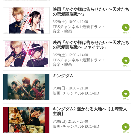
映画「かぐや様は告らせたい 〜天才たち
の恋愛頭脳戦〜」
8/29(土)
10:00～12:00
TBSチャンネル1 最新ドラマ・
音楽・映画
映画「かぐや様は告らせたい 〜天才たち
の恋愛頭脳戦〜 ファイナル」
8/29(土)
12:00～14:00
TBSチャンネル1 最新ドラマ・
音楽・映画
キングダム
8/30(日)
19:00～21:20
映画･チャンネルNECO-HD
キングダム2 遥かなる大地へ【山崎賢人
主演】
8/30(日)
21:20～23:40
映画･チャンネルNECO-HD