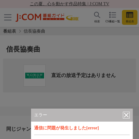
この夏、心を動かす作品特集 | J:COM TV
検索
CS番組一覧
番組表
番組表
信長協奏曲
信長協奏曲
直近の放送予定はありません
エラー
通信に問題が発生しました[error]
同じジャンルのおすすめ番組