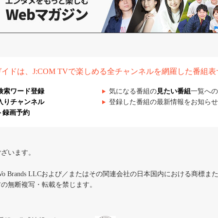
組ガイドは、J:COM TVで楽しめる全チャンネルを網羅した番組
検索ワード登録
気になる番組の
見たい番組
一覧への
入りチャンネル
登録した番組の最新情報をお知らせ
ト録画予約
ございます。
iVo Brands LLCおよび／またはその関連会社の日本国内における商標
材の無断複写・転載を禁じます。