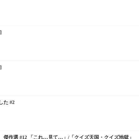
]
]
た #2
傑作選 #12 「これ…見て…」/「クイズ天国・クイズ地獄」