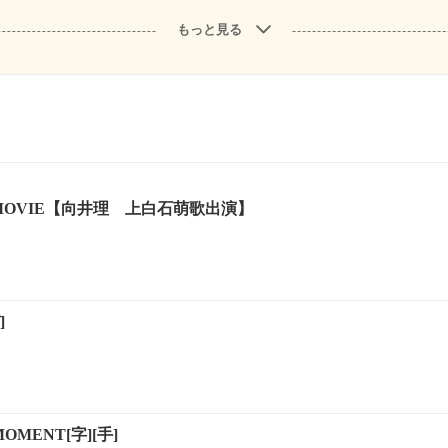
もっと見る
 MOVIE【向井理 上白石萌歌出演】
]
OMENT[字][手]