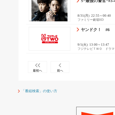
S−最後の警官−#3-
8/31(月)
22:55～00:40
ファミリー劇場HD
ヤンドク！ #6
9/1(火)
13:00～13:47
フジテレビＴＷＯ ドラマ
最初へ
前へ
「番組検索」の使い方