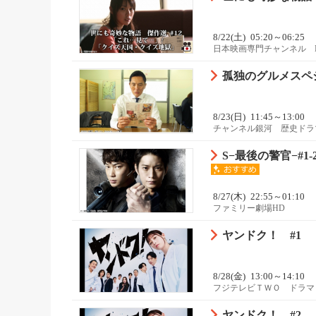
8/22(土)
05:20～06:25
日本映画専門チャンネル 
孤独のグルメスペ
8/23(日)
11:45～13:00
チャンネル銀河 歴史ドラ
S−最後の警官−#1-
8/27(木)
22:55～01:10
ファミリー劇場HD
ヤンドク！ #1
8/28(金)
13:00～14:10
フジテレビＴＷＯ ドラマ
ヤンドク！ #2