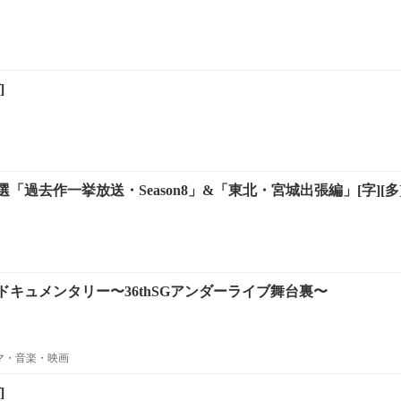
]
過去作一挙放送・Season8」&「東北・宮城出張編」[字][多]
ドキュメンタリー〜36thSGアンダーライブ舞台裏〜
ラマ・音楽・映画
]