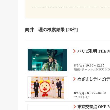
向井 理
の検索結果
[26件]
パリピ孔明 THE
8/9(日)
10:30～12:35
映画･チャンネルNECO-HD
めざましテレビ[デ
8/10(月)
05:25～09:00
フジテレビ
東京交差点 ONE M