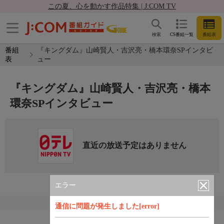
この夏、心を動かす作品特集 | J:COM TV
検索
CS番組一覧
番組表
番組
『キングダム』山崎賢人・吉沢亮・橋本環奈SPインタビ
表
ュー
『キングダム』山崎賢人・吉沢亮・橋本
環奈SPインタビュー
直近の放送予定はありません
エラー
通信に問題が発生しました[error]