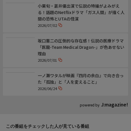
小栗旬・蒼井優出演で伝説の特撮がよみがえ
おしらせ
る！話題のNetflixドラマ「ガス人間」が描く人
映画『キングダム 魂の決戦』 大ヒット上映中!
間の恐怖とUTAの怪演
【公式サイト】kingdom-the-movie.jp/
2026/07/02
坂口憲二の圧倒的な存在感！伝説の医療ドラマ
「医龍-Team Medical Dragon-」が色あせない
理由
2026/07/01
一ノ瀬ワタルが映画『四月の余白』で向き合っ
た「孤独」と「人を変えること」
2026/06/24
J:magazine!
powered by
この番組をチェックした人が見ている番組