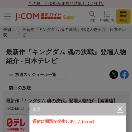
この夏、心を動かす作品特集 | J:COM TV
検索
CS番組一覧
番組表
番組
最新作『キングダム 魂の決戦』登場人物紹介 - 日本テレ
表
ビ
最新作『キングダム 魂の決戦』登場人物
紹介 - 日本テレビ
放送スケジュール一覧
前回の放送
最新作『キングダム 魂の決戦』登場人物紹介【秦国編】
7月25日(土)
05:19〜05:24
エラー
Ch.4
通信に問題が発生しました[error]
日本テレビ