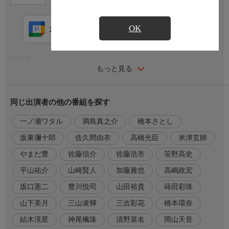
OK
カレンダー登録
アプリ視聴
放送中
出演者
もっと見る
山崎賢人
吉沢亮 橋本環奈 清野菜名 満島真之介 岡山天音
志尊淳 神尾楓珠 結木滉星 三吉彩花 三山凌輝 山下美月 / 蒔田彩
同じ出演者の他の番組を探す
珠
山田裕貴/坂口憲二
一ノ瀬ワタル
満島真之介
橋本さとし
豊川悦司
高嶋政宏 要潤 加藤雅也 高橋光臣 平山祐介 一ノ瀬ワタル 佐久間
坂東彌十郎
佐久間由衣
高橋光臣
米津玄師
由衣 勝矢
やまだ豊
佐藤信介
佐藤浩市
笹野高史
坂東彌十郎 橋本さとし 笹野高史 谷田歩 中村蒼 田中圭 斎藤工
玉木宏/佐藤浩市
平山祐介
山崎賢人
加藤雅也
高嶋政宏
小栗旬
坂口憲二
豊川悦司
山田裕貴
蒔田彩珠
山下美月
三山凌輝
三吉彩花
橋本環奈
番組内容
映画最新作では、原作屈指の人気エピソードである「合従軍編」
結木滉星
神尾楓珠
清野菜名
岡山天音
が描かれ、秦天下の大将軍になる夢を抱く少年・信と、中華統一