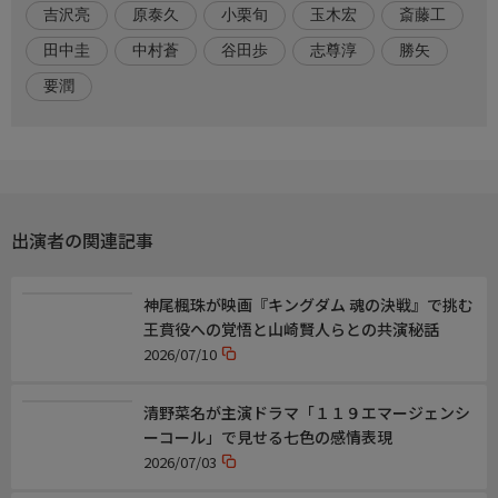
吉沢亮
原泰久
小栗旬
玉木宏
斎藤工
を目指す若き王・えい政の<秦>に絶体絶命の危機が訪れる。
その滅亡の危機に、秦国屈指の将が集結!
田中圭
中村蒼
谷田歩
志尊淳
勝矢
蒙恬役の志尊淳、王賁役の神尾楓珠を始めとする新キャストと、
要潤
前作からの豪華キャストも続投し、魅力溢れる猛者たちが一堂に
集う『キングダム 魂の決戦』。
秦国のキャラクターを一挙紹介!
監督・演出
【監督】
出演者の関連記事
佐藤信介
原作・脚本
神尾楓珠が映画『キングダム 魂の決戦』で挑む
【原作】
王賁役への覚悟と山崎賢人らとの共演秘話
「キングダム」原泰久（集英社「週刊ヤングジャンプ」連載)
2026/07/10
音楽
清野菜名が主演ドラマ「１１９エマージェンシ
【音楽】
ーコール」で見せる七色の感情表現
やまだ豊
【主題歌】
2026/07/03
米津玄師「夜鷹」(Sony Music Labels Inc.)