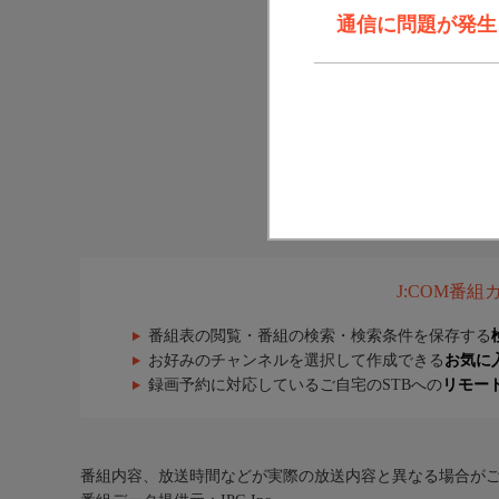
通信に問題が発生しま
J:COM番
番組表の閲覧・番組の検索・検索条件を保存する
お好みのチャンネルを選択して作成できる
お気に
録画予約に対応しているご自宅のSTBへの
リモー
番組内容、放送時間などが実際の放送内容と異なる場合が