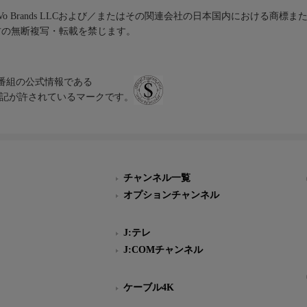
iVo Brands LLCおよび／またはその関連会社の日本国内における商標
材の無断複写・転載を禁じます。
、テレビ番組の公式情報である
スにのみ表記が許されているマークです。
チャンネル一覧
オプションチャンネル
J:テレ
J:COMチャンネル
ケーブル4K