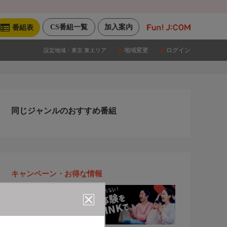
CS番組一覧
加入案内
番組表
地域変更
ログイン
設定地域：
東京 東エリア
同じジャンルのおすすめ番組
キャンペーン・お得な情報