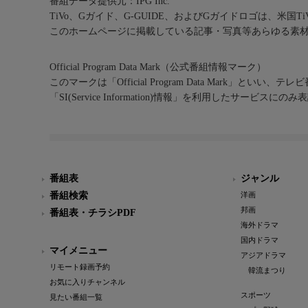
番組データ提供元：IPG Inc.
TiVo、Gガイド、G-GUIDE、およびGガイドロゴは、米国T
このホームページに掲載している記事・写真等あらゆる素
Official Program Data Mark（公式番組情報マーク）
このマークは「Official Program Data Mark」といい
「SI(Service Information)情報」を利用したサービ
番組表
ジャンル
番組検索
洋画
邦画
番組表・チラシPDF
海外ドラマ
国内ドラマ
マイメニュー
アジアドラマ
リモート録画予約
韓流まつり
お気に入りチャンネル
スポーツ
見たい番組一覧