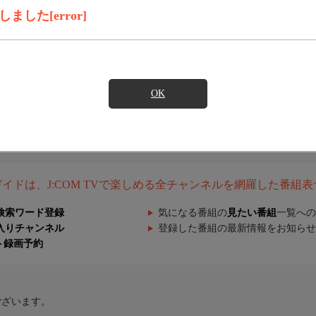
した[error]
OK
組ガイドは、J:COM TVで楽しめる全チャンネルを網羅した番組
検索ワード登録
気になる番組の
見たい番組
一覧への
入りチャンネル
登録した番組の最新情報をお知らせ
ト録画予約
ございます。