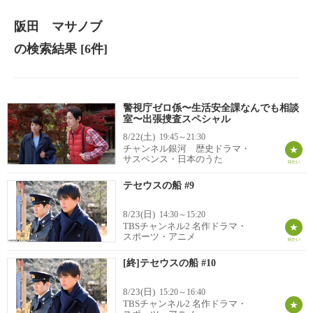
阪田 マサノブ
の検索結果
[6件]
警視庁ゼロ係〜生活安全課なんでも相談
室〜出張捜査スペシャル
8/22(土)
19:45～21:30
チャンネル銀河 歴史ドラマ・
サスペンス・日本のうた
テセウスの船 #9
8/23(日)
14:30～15:20
TBSチャンネル2 名作ドラマ・
スポーツ・アニメ
[終]テセウスの船 #10
8/23(日)
15:20～16:40
TBSチャンネル2 名作ドラマ・