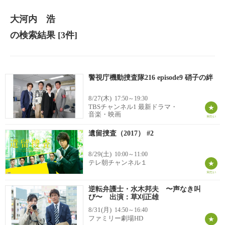
大河内 浩
の検索結果
[3件]
警視庁機動捜査隊216 episode9 硝子の絆
8/27(木)
17:50～19:30
TBSチャンネル1 最新ドラマ・
音楽・映画
遺留捜査（2017） #2
8/29(土)
10:00～11:00
テレ朝チャンネル１
逆転弁護士・水木邦夫 〜声なき叫
び〜 出演：草刈正雄
8/31(月)
14:50～16:40
ファミリー劇場HD