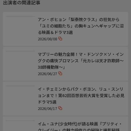
出演者の関連記事
カオ・イーシャン(声:木内太郎)
イェン・イークァン(声:早川毅)
グーリーナーザー(声:今井麻夏)
アン・ボヒョン「梨泰院クラス」の狂気から
チャオ・ハンインズ（声：高山ゆうこ)
「ユミの細胞たち」の胸キュンへ――ギャップに沼
スン・シャオシャオ(声:苗村有香)
る映画＆ドラマ3選
ほか
2026/08/08
番組内容1
マブリーの魅力全開！マ・ドンソク×ソ・イン
時は後漢末期、専横を極める董卓は、皇帝が密かに趙安と李全に
グクの痛快ブロマンス「元カレは天才詐欺師〜
託した２本の宝剣、倚天剣と青こう剣を手に入れんと常山郡に兵
38師機動隊〜」
を送り込み、青こう剣を守ろうとした趙安は命を落とす。趙安の
2026/06/27
息子、趙子龍（趙雲）は青こう剣を持ち、真定県にいる父の弟弟
子、李全を頼ることに。
イ・チェミンからパク・ボヨン、リュ・スンリ
番組内容2
ョンまで！第62回百想芸術大賞を受賞した必見
そこで、趙子龍は運命の女、夏侯軽衣と恋に落ち、軽衣の許婚で
ドラマ5選
あり、宿命のライバルとなる高則と出会う。李全のもとで武芸の
2026/06/17
腕を磨き、山賊の手から真定県を守り抜いて英雄と称えられた趙
雲は、国を立て直すために仕えるべき明君を求めて世に旅立つ。
イム・ユナ(少女時代)が語る映画『プリティ・
そして、後に蜀の初代皇帝となる劉備と出会い…。
クレイジー』の魅力――役作りの秘訣と撮影秘話