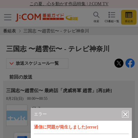
この夏、心を動かす作品特集 | J:COM TV
検索
CS番組一覧
番組表
番組表
三国志 〜趙雲伝〜 - テレビ神奈川
三国志 〜趙雲伝〜 - テレビ神奈川
放送スケジュール一覧
前回の放送
三国志〜趙雲伝〜 最終話「虎威将軍 趙雲」[再][終]
8月2日(日)
00:00〜00:55
Ch.3
テレビ神奈川
エラー
通信に問題が発生しました[error]