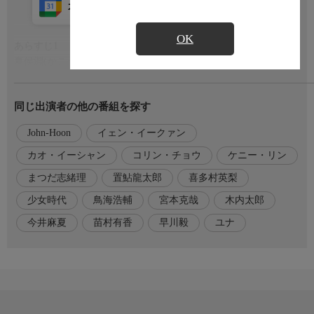
カレンダー登録
アプリ視聴
放送中
OK
あらすじ1
もっと見る
夏侯淵(かこうえん)の軍を打ち破った趙子龍(ちょうしりゅう)
は、最後の一騎打ちを制し高則(こうそく)を倒すと、２本の宝剣
をこの世から葬り去った。夏侯淵の敵(かたき)を討つべく10万の
同じ出演者の他の番組を探す
大軍で押し寄せてきた曹操(そうそう)。子龍の手元の兵は、たっ
た6000人。そこで子龍が取った行動は…。
John-Hoon
イェン・イークァン
あらすじ2
カオ・イーシャン
コリン・チョウ
ケニー・リン
柳慎(りゅうしん)たちが祝勝の杯をあげる中、１人姿を消した子
まつだ志緒理
置鮎龍太郎
喜多村英梨
龍。子龍が向かったのは馬玉柔(ばぎょくじゅう)のところだっ
た。
少女時代
鳥海浩輔
宮本克哉
木内太郎
今井麻夏
苗村有香
早川毅
ユナ
出演者
ケニー・リン(声:置鮎龍太郎)
ユナ『少女時代』(声:喜多村英梨)
John-Hoon(声:鳥海浩輔)
ジア・チン（声：まつだ志緒理)
コリン・チョウ(声:宮本克哉)