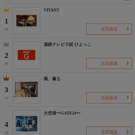
VIVANT
1
次回放送
(1)
連続テレビ小説 ひよっこ
2
次回放送
(-)
風、薫る
3
次回放送
(3)
大空港〜GATE24〜
4
次回放送
(2)