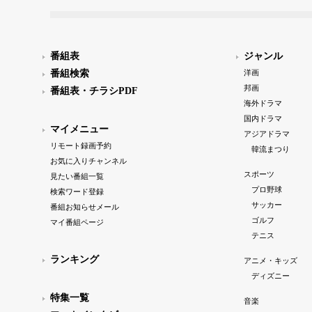
番組表
ジャンル
番組検索
洋画
邦画
番組表・チラシPDF
海外ドラマ
国内ドラマ
マイメニュー
アジアドラマ
リモート録画予約
韓流まつり
お気に入りチャンネル
スポーツ
見たい番組一覧
プロ野球
検索ワード登録
サッカー
番組お知らせメール
ゴルフ
マイ番組ページ
テニス
ランキング
アニメ・キッズ
ディズニー
特集一覧
音楽