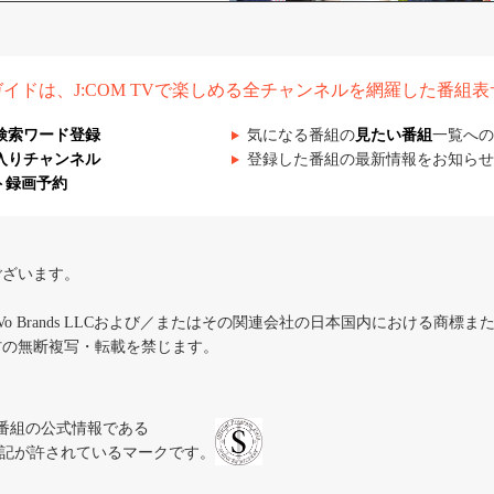
組ガイドは、J:COM TVで楽しめる全チャンネルを網羅した番組
検索ワード登録
気になる番組の
見たい番組
一覧への
入りチャンネル
登録した番組の最新情報をお知らせ
ト録画予約
ございます。
iVo Brands LLCおよび／またはその関連会社の日本国内における商標
材の無断複写・転載を禁じます。
、テレビ番組の公式情報である
スにのみ表記が許されているマークです。