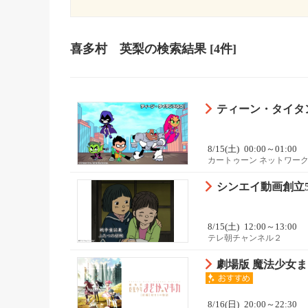
喜多村 英梨
の検索結果
[4件]
ティーン・タイタンズ
8/15(土)
00:00～01:00
カートゥーン ネットワーク
シンエイ動画創立5
8/15(土)
12:00～13:00
テレ朝チャンネル２
劇場版 魔法少女
8/16(日)
20:00～22:30