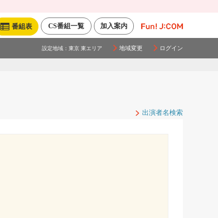
CS番組一覧
加入案内
番組表
地域変更
ログイン
設定地域：
東京 東エリア
出演者名検索