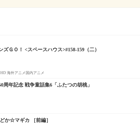
ＧＯ！ <スペースハウス>#158-159（二）
HD 海外アニメ国内アニメ
0周年記念 戦争童話集6「ふたつの胡桃」
まどか☆マギカ ［前編］