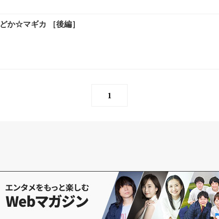
まどか☆マギカ ［後編］
1