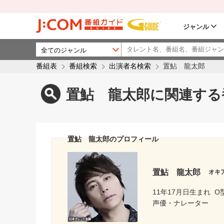
ジャンル
番組表
番組検索
出演者名検索
置鮎 龍太郎
置鮎 龍太郎に関連する
置鮎 龍太郎のプロフィール
置鮎 龍太郎
オキ
11年17月日生まれ
O
声優・ナレーター