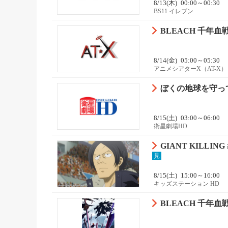
8/13(木)
00:00～00:30
BS11 イレブン
BLEACH 千年血戦
8/14(金)
05:00～05:30
アニメシアターX（AT-X）
ぼくの地球を守っ
8/15(土)
03:00～06:00
衛星劇場HD
GIANT KILLING 
見
8/15(土)
15:00～16:00
キッズステーション HD
BLEACH 千年血戦