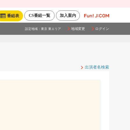
CS番組一覧
加入案内
番組表
地域変更
ログイン
設定地域：
東京 東エリア
出演者名検索