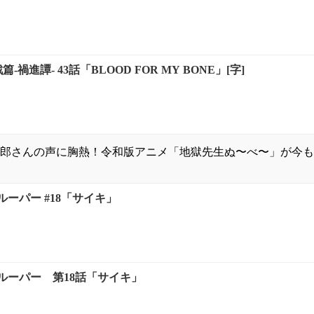
篇-禍進譚- 43話「BLOOD FOR MY BONE」[字]
郎さんの声に胸熱！令和版アニメ「地獄先生ぬ〜べ〜」が今も
ーパー #18「サイキ」
ルーパー 第18話「サイキ」