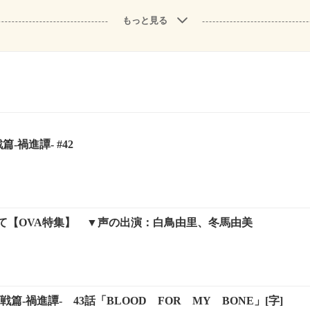
もっと見る
篇-禍進譚- #42
て【OVA特集】 ▼声の出演：白鳥由里、冬馬由美
戦篇-禍進譚- 43話「BLOOD FOR MY BONE」[字]