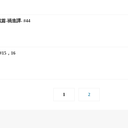
篇-禍進譚- #44
#15，16
1
2