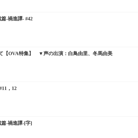
篇-禍進譚- #42
て【OVA特集】 ▼声の出演：白鳥由里、冬馬由美
#11，12
篇-禍進譚-[字]