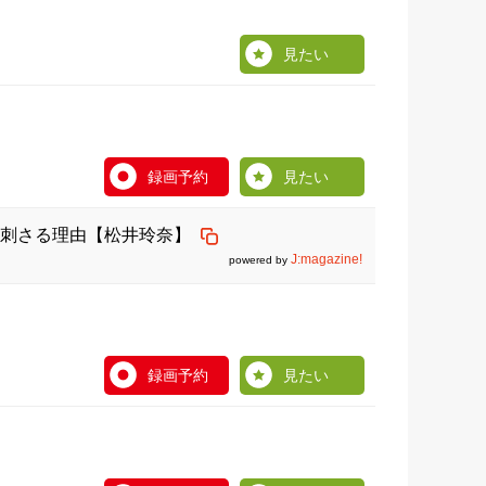
見たい
録画予約
見たい
刺さる理由【松井玲奈】
J:magazine!
powered by
録画予約
見たい