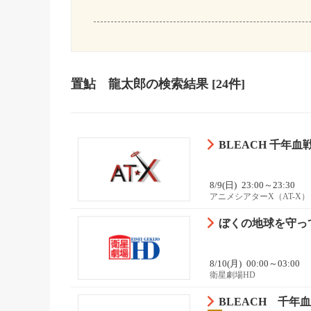
置鮎 龍太郎
の検索結果
[24件]
BLEACH 千年血戦
8/9(日)
23:00～23:30
アニメシアターX（AT-X）
ぼくの地球を守っ
8/10(月)
00:00～03:00
衛星劇場HD
BLEACH 千年血