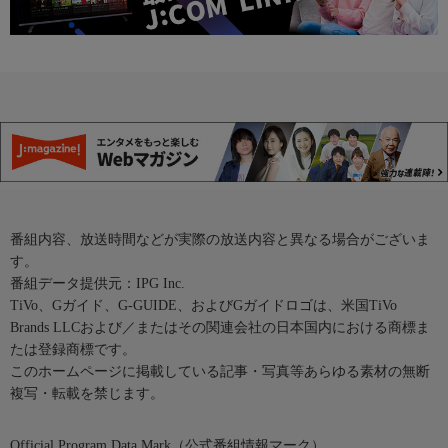
番組内容、放送時間などが実際の放送内容と異なる場合がございま
す。
番組データ提供元：IPG Inc.
TiVo、Gガイド、G-GUIDE、およびGガイドロゴは、米国TiVo
Brands LLCおよび／またはその関連会社の日本国内における商標ま
たは登録商標です。
このホームページに掲載している記事・写真等あらゆる素材の無断
複写・転載を禁じます。
Official Program Data Mark（公式番組情報マーク）