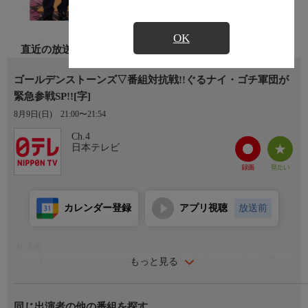
OK
直近の放送
ゴールデンストーンズ▽番組対抗戦!!ぐるナイ・ゴチ軍団が
緊急参戦SP!![字]
8月9日(日)
21:00〜21:54
Ch.4
日本テレビ
カレンダー登録
アプリ視聴
放送前
出演者
もっと見る
【MC】SixTONES/ジェシー、京本大我、松村北斗、高地優吾、
森本慎太郎、田中樹
【SPゲスト】増田貴久、倉科カナ、白石麻衣、せいや(霜降り明
同じ出演者の他の番組を探す
星)