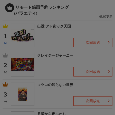
リモート録画予約ランキング
(バラエティ)
08/06更新
出没!アド街ック天国
1
次回放送
(2)
クレイジージャーニー
2
次回放送
(7)
マツコの知らない世界
3
次回放送
(-)
月曜から夜ふかし