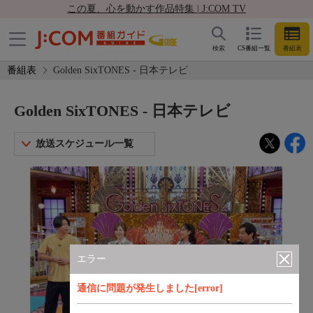
この夏、心を動かす作品特集 | J:COM TV
検索
CS番組一覧
番組表
番組表
Golden SixTONES - 日本テレビ
Golden SixTONES - 日本テレビ
放送スケジュール一覧
エラー
通信に問題が発生しました[error]