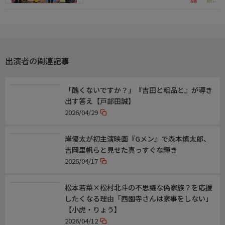
出演者の関連記事
「醜くないですか？」『吉田と粗品と』が導き
出す答え【戸部田誠】
2026/04/29
岸優太が初主演映画『Gメン』で森本慎太郎、
吉岡里帆らと見せた真っすぐな輝き
2026/04/17
松本若菜×松村北斗の不思議な偽家族？を応援
したくなる理由「西園寺さんは家事をしない」
【小虎・りょう】
2026/04/12