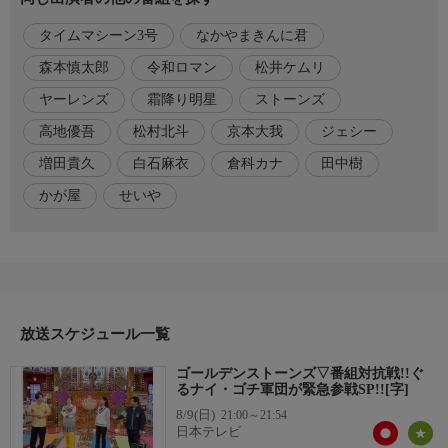
【VTRゲスト】かが屋、タイムマシーン3号、ヤーレンズ／なか
タイムマシーン3号
なかやまきんに君
やまきんに君
【進行】松井ケムリ(令和ロマン)
森本慎太郎
令和ロマン
松井ケムリ
ヤーレンズ
霜降り明星
ストーンズ
番組内容
ぐるナイ”ゴチ軍団”増田貴久＆倉科カナ＆白石麻衣＆霜降りせい
高地優吾
松村北斗
京本大我
ジェシー
や緊急参戦!!▽【ダジャレッドカーペット】人気芸人3組が超難
増田貴久
白石麻衣
倉科カナ
田中樹
題ダジャレ連発で、まっすーの意外な才能が開花!?絶好調の高地
かが屋
せいや
＆慎太郎ペア!!頭キレキレ北斗＆白石ペアを隠れダジャレ王・京
本＆倉科ペアが猛追撃!!プライベートも超仲良しジェシー＆せい
やペアの大逆転なるか!?▽【マッチョガイ探し】たまにズルす
る”正解請負人”の樹もア然…衝撃のラストを見逃すな!!
放送スケジュール一覧
ゴールデンストーンズ▽番組対抗戦!!ぐ
るナイ・ゴチ軍団が緊急参戦SP!![字]
8/9(日)
21:00～21:54
日本テレビ