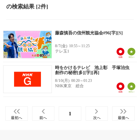
の検索結果
[2件]
藤森慎吾の信州観光協会#96[字][S]
8/7(金)
10:55～11:25
テレ玉1
時をかけるテレビ 池上彰 手塚治虫
創作の秘密[多][字][再]
8/10(月)
00:20～01:23
NHK東京 総合
1
最初へ
前へ
次へ
最後へ