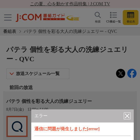
この夏、心を動かす作品特集 | J:COM TV
検索
CS番組一覧
番組表
番組表
パテラ 個性を彩る大人の洗練ジュエリー - QVC
パテラ 個性を彩る大人の洗練ジュエリ
ー - QVC
放送スケジュール一覧
前回の放送
パテラ 個性を彩る大人の洗練ジュエリー
8月7日(金)
13:00〜14:00
エラー
Ch.201
QVC
通信に問題が発生しました[error]