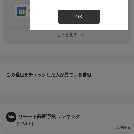
カレンダー登録
アプリ視聴
放送中
OK
番組詳細内容
もっと見る
番組内容
※番組の内容や放送日時は、変更となる場合がございます。
この番組をチェックした人が見ている番組
リモート録画予約ランキング
(CATV)
08/06更新