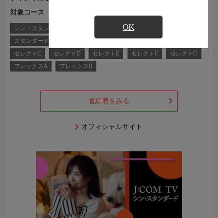
対象コース
J:COM TVコース一覧
OK
シン・スタンダード
シン・スタンダードプラス
スタンダード
スタンダードプラス
コンパクト
セレクトA
セレクトB
セレクトC
セレクトD
セレクトE
セレクトF
セレクトG
フレックスA
フレックスB
番組表をみる
オフィシャルサイト