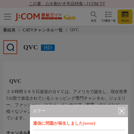
この夏、心を動かす作品特集 | J:COM TV
検索
CS番組一覧
番組表
QVC
番組表
CATVチャンネル一覧
QVC
HD
QVC
２４時間３６５日放送のＱＶＣは、アメリカで誕生し、現在世界
5カ国で放送されているショッピング専門チャンネル。ジュエリ
ー、ファッション、コスメ、インテリア、家電、グルメなど、
エラー
様々なジャンルの多彩なアイテムを取り揃え、皆様をお待ちし
ています。
通信に問題が発生しました[error]
チャンネル番号
Ch.201