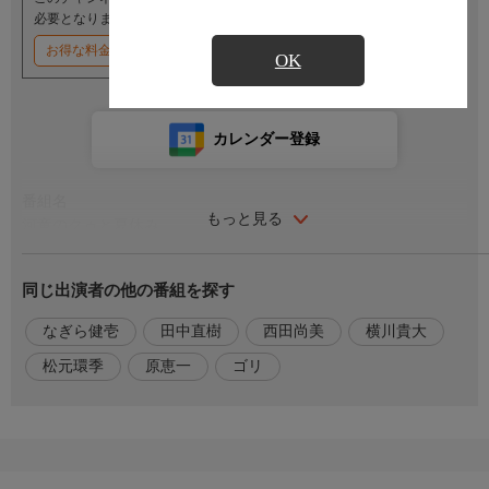
必要となります。
お得な料金割引キャンペーン実施中
OK
カレンダー登録
番組名
もっと見る
河童のクゥと夏休み
番組内容
同じ出演者の他の番組を探す
夏休み前のある日、小学生の康一は大きな石を拾った。水で洗っ
てみると、中からなんと河童の子どもが！ クゥと名付けられた
なぎら健壱
田中直樹
西田尚美
横川貴大
河童は、何百年も地中に閉じ込められていたらしい。最初は驚い
松元環季
原恵一
ゴリ
た康一たち家族もやがてクゥを受け入れ、他人には秘密にするこ
とを約束する。康一はクゥに仲間を見つけてやりたいと、河童伝
説の残る岩手県の遠野地方に旅するが、やはり河童は見つからな
い。そんな中、クゥの存在が世間にばれてしまい……。