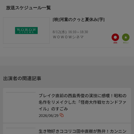
出演／関連情報
(2007年 日本)
放送スケジュール一覧
【監督】原恵一
[映]河童のクゥと夏休み[字]
【脚本】原恵一
【声の出演】田中直樹、西田尚美、なぎら健壱、ゴリ、冨沢風
8/12(水)
16:10～18:30
斗、横川貴大、松元環季、植松夏希
ＷＯＷＯＷシネマ
【夏休み邦画スペシャル】
【同特集の次の放送】
8/13(木) 17:15 シネマ サマーフィルムにのって
8/14(金) 14:50 シネマ ぼくたちと駐在さんの700日戦争
出演者の関連記事
【次回放送】9/7(月) 4:00 プライム
ブレイク直前の西島秀俊の演技に感嘆！昭和の
名作をリメイクした「怪奇大作戦セカンドファ
イル」のすごみ
2026/06/29
生き物好きココリコ田中直樹が熱弁！カンニン