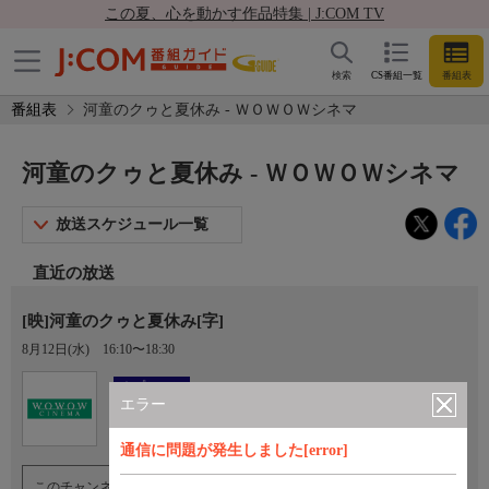
この夏、心を動かす作品特集 | J:COM TV
検索
CS番組一覧
番組表
番組表
河童のクゥと夏休み - ＷＯＷＯＷシネマ
河童のクゥと夏休み - ＷＯＷＯＷシネマ
放送スケジュール一覧
直近の放送
[映]河童のクゥと夏休み[字]
8月12日(水)
16:10〜18:30
Ch.193
オプション
ＷＯＷＯＷシネマ
エラー
通信に問題が発生しました[error]
このチャンネルのご視聴には、オプションチャンネル(有料)のご契約が