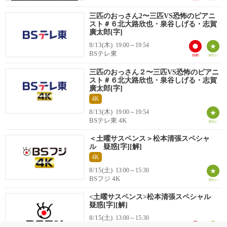
三匹のおっさん2〜三匹VS恐怖のピアニ
スト＃６北大路欣也・泉谷しげる・志賀
廣太郎[字]
8/13(木)
19:00～19:54
BSテレ東
三匹のおっさん２〜三匹VS恐怖のピアニ
スト＃６北大路欣也・泉谷しげる・志賀
廣太郎[字]
4K
8/13(木)
19:00～19:54
BSテレ東 4K
＜土曜サスペンス＞松本清張スペシャ
ル 疑惑[字][解]
4K
8/15(土)
13:00～15:30
BSフジ 4K
<土曜サスペンス>松本清張スペシャル
疑惑[字][解]
8/15(土)
13:00～15:30
ＢＳフジ・181