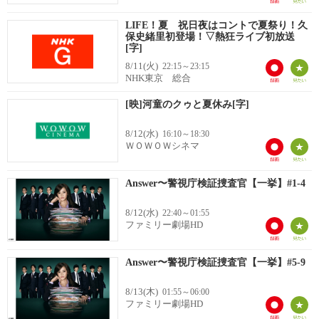
LIFE！夏 祝日夜はコントで夏祭り！久
保史緒里初登場！▽熱狂ライブ初放送
[字]
8/11(火)
22:15～23:15
NHK東京 総合
[映]河童のクゥと夏休み[字]
8/12(水)
16:10～18:30
ＷＯＷＯＷシネマ
Answer〜警視庁検証捜査官【一挙】#1-4
8/12(水)
22:40～01:55
ファミリー劇場HD
Answer〜警視庁検証捜査官【一挙】#5-9
8/13(木)
01:55～06:00
ファミリー劇場HD