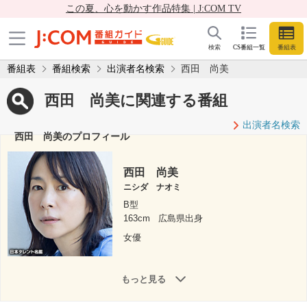
この夏、心を動かす作品特集 | J:COM TV
検索
CS番組一覧
番組表
番組表
番組検索
出演者名検索
西田 尚美
西田 尚美に関連する番組
出演者名検索
西田 尚美のプロフィール
西田 尚美
ニシダ ナオミ
B型
163cm
広島県出身
女優
もっと見る