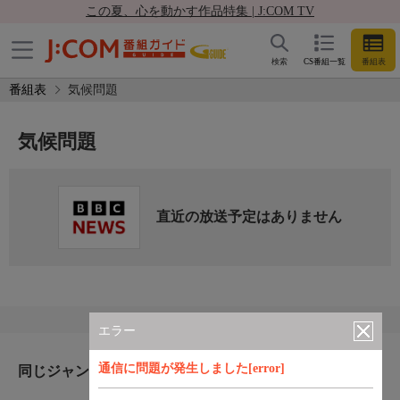
この夏、心を動かす作品特集 | J:COM TV
検索
CS番組一覧
番組表
番組表
気候問題
気候問題
直近の放送予定はありません
エラー
通信に問題が発生しました[error]
同じジャンルのおすすめ番組